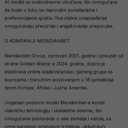
AI model se svakodnevno obučava, što omogućava
da bude u toku sa najnovijim ponašanjima i
preferencijama igrača. Ova stalna unaprjeđenja
omogućavaju preciznije i angažovanije preporuke.
O KOMPANIJI MERIDIANBET
Meridianbet Group, osnovan 2001. godine i preuzet od
strane Golden Matrix-a 2024. godine, dobro je
etablirana online kladioničarska i gaming grupa sa
licencama i trenutnim poslovanjem u 18 jurisdikcija
širom Evrope, Afrike i Južne Amerike.
Uspješan poslovni model Meridianbet-a koristi
vlasničku tehnologiju i skalabilne sisteme, što
omogućava poslovanje u više zemalja i valuta, sa
omni-kanalnim pristupom tržištima, uključujući