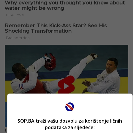
SOP.BA traži vašu dozvolu za korištenje ličnih
podataka za sljedeće: