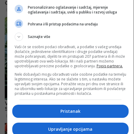
Personalizirano oglašavanje i sadržaj, mjerenje
oglašavanja i sadržaja, uvidi u publiku i razvoj usluga
Pohrana i/ili pristup podacima na uređaju
Saznajte više
Vaši će se osobni podaci obrađivati, a podatke s vašeg uređaja
(kolačiće, jedinstvene identifikatore i druge podatke uređaja)
može pohranjivati, dijeliti te im pristupati 207 partnera ili ih može
upotrebljavati ova web-lokacija. Mi i naši partneri možemo
upotrebljavati precizne podatke o geolociranju.
Popis partnera.
Neki dobavljači mogu obrađivati vaše osobne podatke na temelju
legitimnog interesa. Ako se ne slažete s tim, u nastavku možete
upravljati svojim opcijama. Potražite vezu pri dnu ove stranice ili
na izborniku web-lokacije za upravljanje pristankom ili povlačenje
pristanka u postavkama privatnosti i kolačića.
Pristanak
Upravljanje opcijama