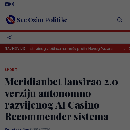
Skip
to
content
Sve Osim Politike
fiju u čast ratnog zločinca na meču protiv Novog Pazara
Zašto su n
NAJNOVIJE
SPORT
Meridianbet lansirao 2.0
verziju autonomno
razvijenog AI Casino
Recommender sistema
Redakcija Sop
·
06/09/2024