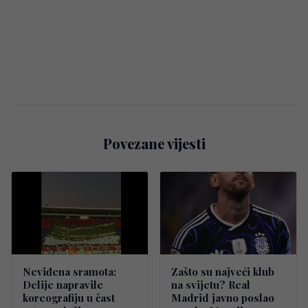
Povezane vijesti
Neviđena sramota:
Zašto su najveći klub
Delije napravile
na svijetu? Real
koreografiju u čast
Madrid javno poslao