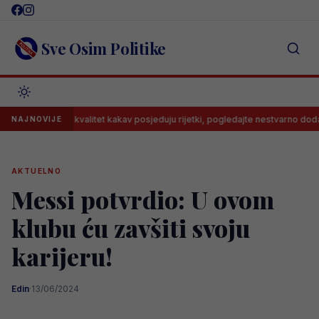
Skip
to
content
Sve Osim Politike
ć ima kvalitet kakav posjeduju rijetki, pogledajte nestvarno dodavanje
NAJNOVIJE
AKTUELNO
Messi potvrdio: U ovom
klubu ću zavšiti svoju
karijeru!
Edin
·
13/06/2024