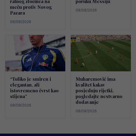
ratnog zločinca na
poruku Messiju
meču protiv Novog
08/08/2026
Pazara
08/08/2026
“Toliko je smiren i
Muharemović ima
elegantan, ali
kvalitet kakav
istovremeno čvrst kao
posjeduju rijetki,
stijena”
pogledajte nestvarno
dodavanje
08/08/2026
08/08/2026