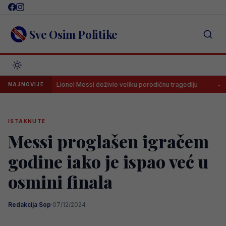
Skip
to
content
Sve Osim Politike
a
Lionel Messi doživio veliku porodičnu tragediju
Stroga d
NAJNOVIJE
ISTAKNUTE
Messi proglašen igračem
godine iako je ispao već u
osmini finala
Redakcija Sop
·
07/12/2024