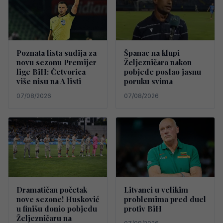
Poznata lista sudija za
Španac na klupi
novu sezonu Premijer
Željezničara nakon
lige BiH: Četvorica
pobjede poslao jasnu
više nisu na A listi
poruku svima
07/08/2026
07/08/2026
Dramatičan početak
Litvanci u velikim
nove sezone! Husković
problemima pred duel
u finišu donio pobjedu
protiv BiH
Željezničaru na