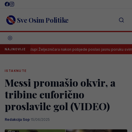
Skip
to
content
Sve Osim Politike
c na klupi Željezničara nakon pobjede poslao jasnu poruku svima
NAJNOVIJE
ISTAKNUTE
Messi promašio okvir, a
tribine euforično
proslavile gol (VIDEO)
Redakcija Sop
·
15/06/2025