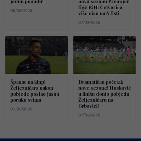
jednu ponudu!
novu sezonu Premijer
lige BiH: Četvorica
08/08/2026
više nisu na A listi
07/08/2026
Španac na klupi
Dramatičan početak
Željezničara nakon
nove sezone! Husković
pobjede poslao jasnu
u finišu donio pobjedu
poruku svima
Željezničaru na
Grbavici!
07/08/2026
07/08/2026