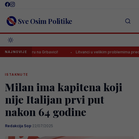
Skip
to
content
Sve Osim Politike
ljezničaru na Grbavici!
Litvanci u velikim problemima pred duel pr
NAJNOVIJE
ISTAKNUTE
Milan ima kapitena koji
nije Italijan prvi put
nakon 64 godine
Redakcija Sop
·
22/07/2025