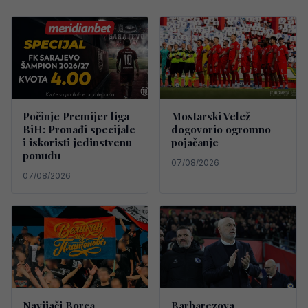
Počinje Premijer liga
Mostarski Velež
BiH: Pronađi specijale
dogovorio ogromno
i iskoristi jedinstvenu
pojačanje
ponudu
07/08/2026
07/08/2026
Navijači Borca
Barbarezova