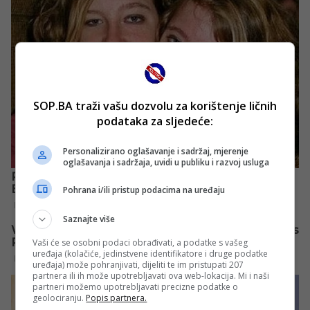
SOP.BA traži vašu dozvolu za korištenje ličnih
podataka za sljedeće:
Personalizirano oglašavanje i sadržaj, mjerenje
oglašavanja i sadržaja, uvidi u publiku i razvoj usluga
Pohrana i/ili pristup podacima na uređaju
Saznajte više
Vaši će se osobni podaci obrađivati, a podatke s vašeg
uređaja (kolačiće, jedinstvene identifikatore i druge podatke
uređaja) može pohranjivati, dijeliti te im pristupati 207
partnera ili ih može upotrebljavati ova web-lokacija. Mi i naši
partneri možemo upotrebljavati precizne podatke o
geolociranju.
Popis partnera.