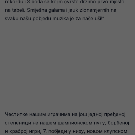
rekordu i 3 boda sa kojim čvrsto držimo prvo mjesto
na tabeli. Smiješna galama i jauk zlonamjernih na
svaku našu pobjedu muzika je za naše uši!”
Честитке нашим играчима на још једној пређеној
степеници на нашем шампионском путу, борбеној
и храброј игри, 7. побједи у низу, новом клупском