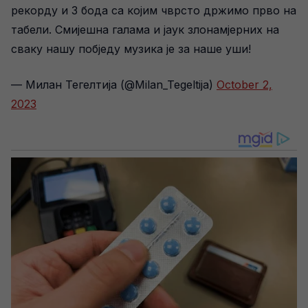
рекорду и 3 бода са којим чврсто држимо прво на
табели. Смијешна галама и јаук злонамјерних на
сваку нашу побједу музика је за наше уши!
— Милан Тегелтија (@Milan_Tegeltija)
October 2,
2023