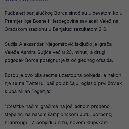
Fudbaleri banjalučkog Borca sinoć su u devetom kolu
Premijer lige Bosne i Hercegovine savladali Velež na
Gradskom stadionu u Banjaluci rezultatom 2-0.
Sudija Aleksandar Njegomirović isključio je igrača
Veleža Asmira Suljića već u 20. minuti, a drugi
pogodak Borca postignut je iz očiglednog ofsajda.
Borcu je ovo bila sedma uzastopna pobjeda, a nakon
nje se na Twitteru, baš po običaju, oglasio prvi čovjek
kluba Milan Tegeltija:
“Čestitke načim igračima na još jednom pređenoj
stepenici na našem šampionskom putu, borbenoj i
hrabroj igri, 7. pobjedi u nizu, novom klupskom