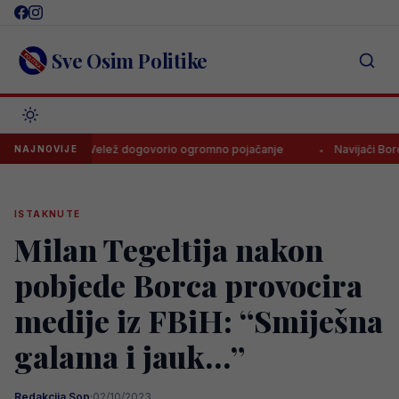
Skip
to
content
Sve Osim Politike
ostarski Velež dogovorio ogromno pojačanje
Navijači Borca skand
NAJNOVIJE
ISTAKNUTE
Milan Tegeltija nakon
pobjede Borca provocira
medije iz FBiH: “Smiješna
galama i jauk…”
Redakcija Sop
·
02/10/2023