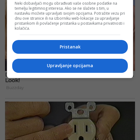
Neki dobavljači mogu obrađivati vaše osobne podatke na
temelju legitimnog interesa. Ako se ne slažete s tim, u
nastavku možete upravljati svojim opcijama. Potražite vezu pri
dnu ove stranice ili na izborniku web-lokacije za upravljanje
pristankom ili povlačenje pristanka u postavkama privatnosti i
kolačića.
Pristanak
Upravljanje opcijama