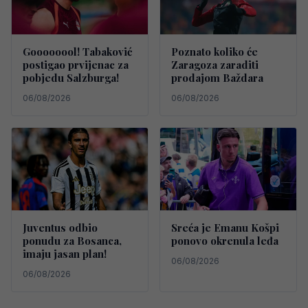
Goooooool! Tabaković
Poznato koliko će
postigao prvijenac za
Zaragoza zaraditi
pobjedu Salzburga!
prodajom Baždara
06/08/2026
06/08/2026
Juventus odbio
Sreća je Emanu Košpi
ponudu za Bosanca,
ponovo okrenula leđa
imaju jasan plan!
06/08/2026
06/08/2026