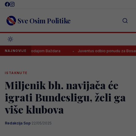
Skip
to
content
Sve Osim Politike
 zaraditi prodajom Baždara
Juventus odbio ponudu za Bosanca, ima
NAJNOVIJE
ISTAKNUTE
Miljenik bh. navijača će
igrati Bundesligu, želi ga
više klubova
Redakcija Sop
·
22/05/2025