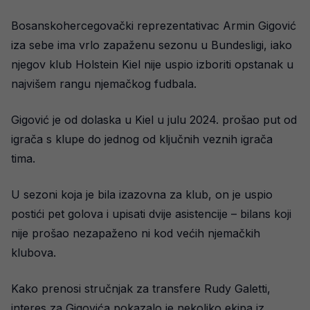
Bosanskohercegovački reprezentativac Armin Gigović
iza sebe ima vrlo zapaženu sezonu u Bundesligi, iako
njegov klub Holstein Kiel nije uspio izboriti opstanak u
najvišem rangu njemačkog fudbala.
Gigović je od dolaska u Kiel u julu 2024. prošao put od
igrača s klupe do jednog od ključnih veznih igrača
tima.
U sezoni koja je bila izazovna za klub, on je uspio
postići pet golova i upisati dvije asistencije – bilans koji
nije prošao nezapaženo ni kod većih njemačkih
klubova.
Kako prenosi stručnjak za transfere Rudy Galetti,
interes za Gigovića pokazalo je nekoliko ekipa iz