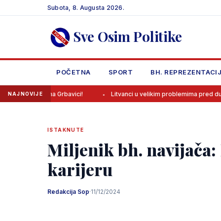
Skip
Subota, 8. Augusta 2026.
to
content
Sve Osim Politike
POČETNA
SPORT
BH. REPREZENTACI
ru na Grbavici!
Litvanci u velikim problemima pred duel protiv BiH
NAJNOVIJE
ISTAKNUTE
Miljenik bh. navijača:
karijeru
Redakcija Sop
·
11/12/2024