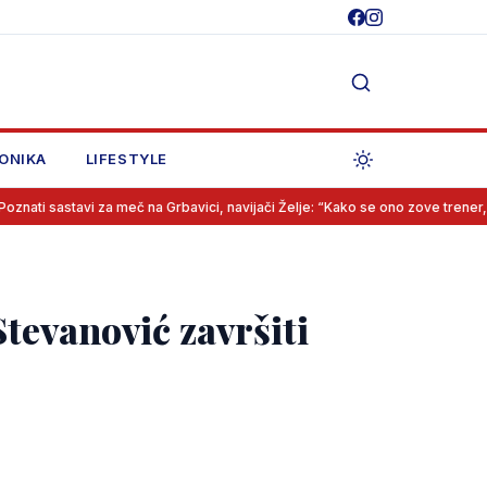
ONIKA
LIFESTYLE
vi za meč na Grbavici, navijači Želje: “Kako se ono zove trener, da krenemo
Stevanović završiti