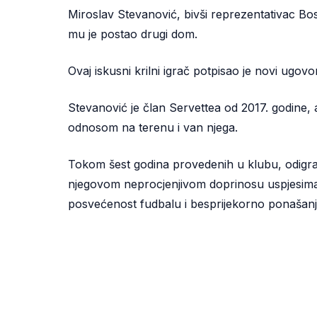
Miroslav Stevanović, bivši reprezentativac Bos
mu je postao drugi dom.
Ovaj iskusni krilni igrač potpisao je novi ugov
Stevanović je član Servettea od 2017. godine, 
odnosom na terenu i van njega.
Tokom šest godina provedenih u klubu, odigrao
njegovom neprocjenjivom doprinosu uspjesima ek
posvećenost fudbalu i besprijekorno ponašanj