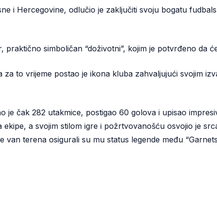
ne i Hercegovine, odlučio je zaključiti svoju bogatu fudbal
or, praktično simboličan “doživotni”, kojim je potvrđeno da će
a za to vrijeme postao je ikona kluba zahvaljujući svojim i
 je čak 282 utakmice, postigao 60 golova i upisao impresiv
ipe, a svojim stilom igre i požrtvovanošću osvojio je srca
e van terena osigurali su mu status legende među “Garnets