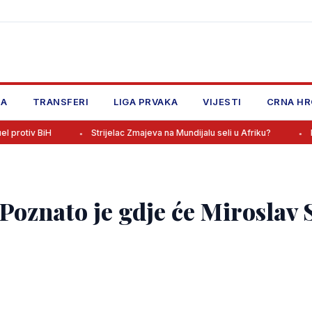
JA
TRANSFERI
LIGA PRVAKA
VIJESTI
CRNA HR
Strijelac Zmajeva na Mundijalu seli u Afriku?
Poznati sasta
 Poznato je gdje će Miroslav 