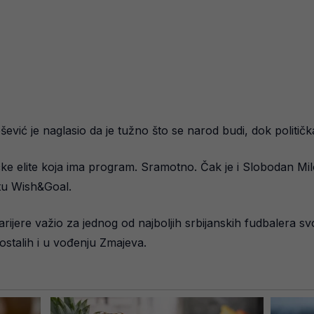
ević je naglasio da je tužno što se narod budi, dok politička 
ičke elite koja ima program. Sramotno. Čak je i Slobodan Milo
stu Wish&Goal.
arijere važio za jednog od najboljih srbijanskih fudbalera s
ostalih i u vođenju Zmajeva.