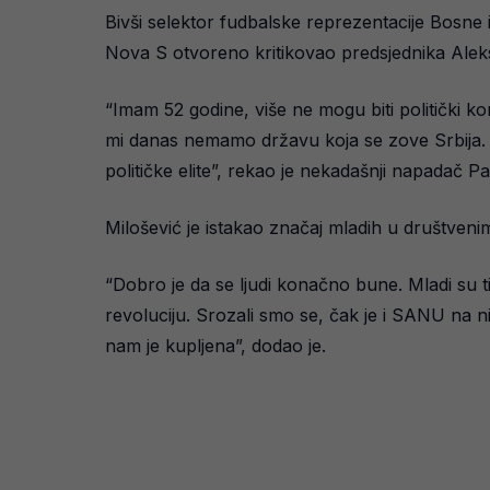
Bivši selektor fudbalske reprezentacije Bosne 
Nova S otvoreno kritikovao predsjednika Ale
“Imam 52 godine, više ne mogu biti politički kor
mi danas nemamo državu koja se zove Srbija.
političke elite”, rekao je nekadašnji napadač P
Milošević je istakao značaj mladih u društven
“Dobro je da se ljudi konačno bune. Mladi su ti 
revoluciju. Srozali smo se, čak je i SANU na
nam je kupljena”, dodao je.