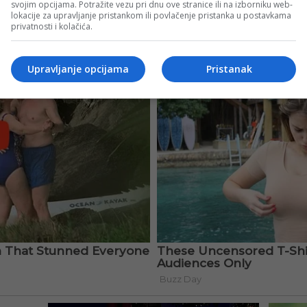
svojim opcijama. Potražite vezu pri dnu ove stranice ili na izborniku web-
lokacije za upravljanje pristankom ili povlačenje pristanka u postavkama
privatnosti i kolačića.
Upravljanje opcijama
Pristanak