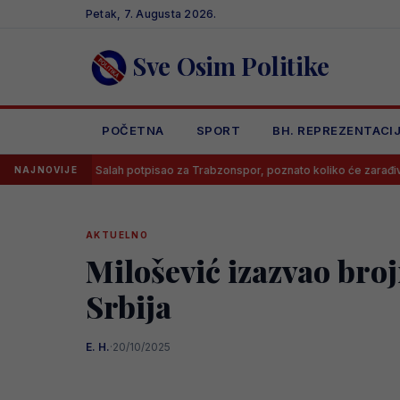
Skip
Petak, 7. Augusta 2026.
to
content
Sve Osim Politike
POČETNA
SPORT
BH. REPREZENTACI
Salah potpisao za Trabzonspor, poznato koliko će zarađivati
NAJNOVIJE
AKTUELNO
Milošević izazvao bro
Srbija
E. H.
·
20/10/2025