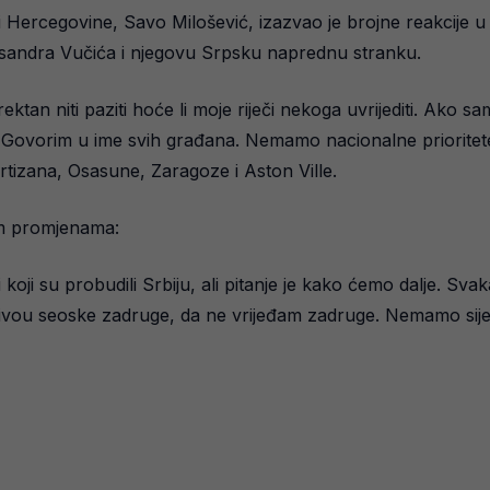
i Hercegovine, Savo Milošević, izazvao je brojne reakcije u
ksandra Vučića i njegovu Srpsku naprednu stranku.
ektan niti paziti hoće li moje riječi nekoga uvrijediti. Ako s
 Govorim u ime svih građana. Nemamo nacionalne priorite
artizana, Osasune, Zaragoze i Aston Ville.
im promjenama:
koji su probudili Srbiju, ali pitanje je kako ćemo dalje. Svaka
 nivou seoske zadruge, da ne vrijeđam zadruge. Nemamo sije