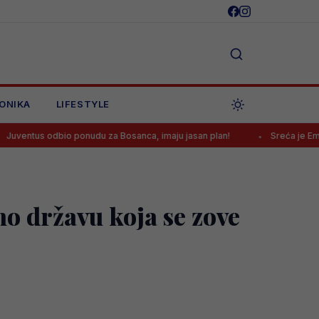
ONIKA
LIFESTYLE
bio ponudu za Bosanca, imaju jasan plan!
Sreća je Emanu Košpi po
o državu koja se zove