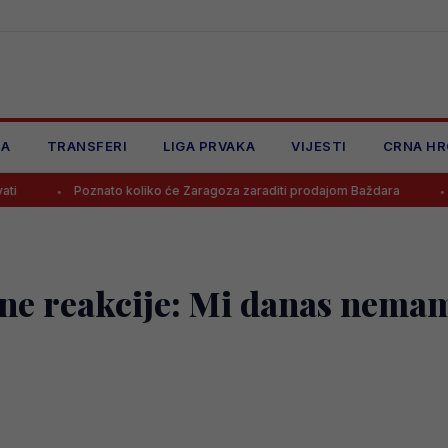
JA
TRANSFERI
LIGA PRVAKA
VIJESTI
CRNA HR
Poznato koliko će Zaragoza zaraditi prodajom Baždara
Juventus od
jne reakcije: Mi danas nemam