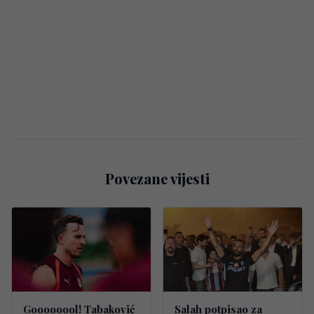
Povezane vijesti
Goooooool! Tabaković
Salah potpisao za