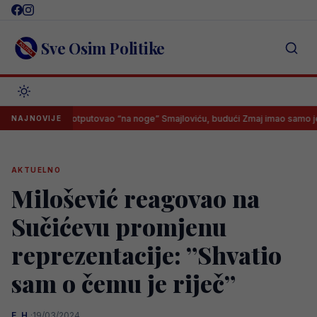
Skip
to
content
Sve Osim Politike
vedske otputovao “na noge” Smajloviću, budući Zmaj imao samo jedan odg
NAJNOVIJE
AKTUELNO
Milošević reagovao na
Sučićevu promjenu
reprezentacije: ”Shvatio
sam o čemu je riječ”
E. H.
·
19/03/2024