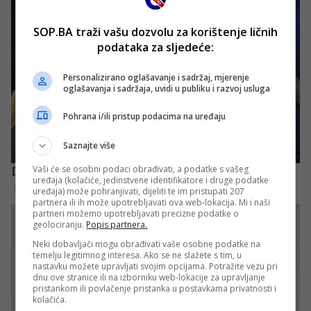
SOP.BA traži vašu dozvolu za korištenje ličnih
podataka za sljedeće:
Personalizirano oglašavanje i sadržaj, mjerenje
oglašavanja i sadržaja, uvidi u publiku i razvoj usluga
Pohrana i/ili pristup podacima na uređaju
Saznajte više
Vaši će se osobni podaci obrađivati, a podatke s vašeg
uređaja (kolačiće, jedinstvene identifikatore i druge podatke
uređaja) može pohranjivati, dijeliti te im pristupati 207
partnera ili ih može upotrebljavati ova web-lokacija. Mi i naši
partneri možemo upotrebljavati precizne podatke o
geolociranju.
Popis partnera.
Neki dobavljači mogu obrađivati vaše osobne podatke na
temelju legitimnog interesa. Ako se ne slažete s tim, u
nastavku možete upravljati svojim opcijama. Potražite vezu pri
dnu ove stranice ili na izborniku web-lokacije za upravljanje
pristankom ili povlačenje pristanka u postavkama privatnosti i
kolačića.