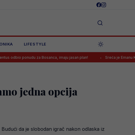
ONIKA
LIFESTYLE
onudu za Bosanca, imaju jasan plan!
Sreća je Emanu Košpi ponovo 
samo jedna opcija
. Budući da je slobodan igrač nakon odlaska iz