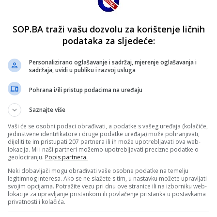
SOP.BA traži vašu dozvolu za korištenje ličnih
podataka za sljedeće:
Personalizirano oglašavanje i sadržaj, mjerenje oglašavanja i
sadržaja, uvidi u publiku i razvoj usluga
Pohrana i/ili pristup podacima na uređaju
Saznajte više
Vaši će se osobni podaci obrađivati, a podatke s vašeg uređaja (kolačiće,
jedinstvene identifikatore i druge podatke uređaja) može pohranjivati,
dijeliti te im pristupati 207 partnera ili ih može upotrebljavati ova web-
lokacija. Mi i naši partneri možemo upotrebljavati precizne podatke o
geolociranju.
Popis partnera.
Neki dobavljači mogu obrađivati vaše osobne podatke na temelju
legitimnog interesa. Ako se ne slažete s tim, u nastavku možete upravljati
svojim opcijama. Potražite vezu pri dnu ove stranice ili na izborniku web-
lokacije za upravljanje pristankom ili povlačenje pristanka u postavkama
privatnosti i kolačića.