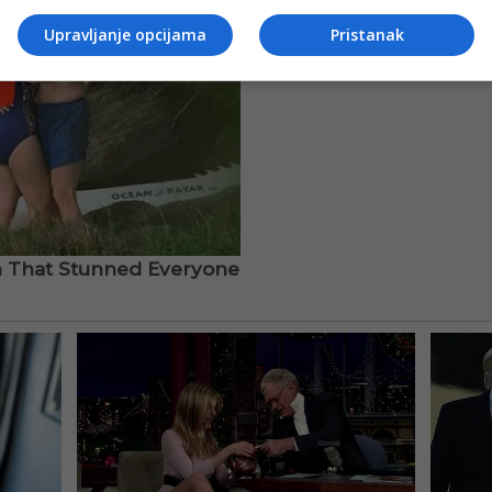
Upravljanje opcijama
Pristanak