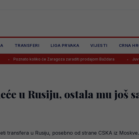
JA
TRANSFERI
LIGA PRVAKA
VIJESTI
CRNA HR
to koliko će Zaragoza zaraditi prodajom Baždara
Juventus odbio p
eće u Rusiju, ostala mu još 
 meti transfera u Rusiju, posebno od strane CSKA iz Moskve