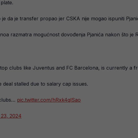
plate.
 je da je transfer propao jer CSKA nije mogao ispuniti Pjan
a razmatra mogućnost dovođenja Pjanića nakon što je Ru
 top clubs like Juventus and FC Barcelona, is currently a f
eal stalled due to salary cap issues.
 clubs…
pic.twitter.com/hRxk4qlSao
 23, 2024