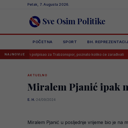
Skip
Petak, 7. Augusta 2026.
to
content
Sve Osim Politike
POČETNA
SPORT
BH. REPREZENTACI
Salah potpisao za Trabzonspor, poznato koliko će zarađivati
Pozna
NAJNOVIJE
AKTUELNO
Miralem Pjanić ipak n
E. H.
·
24/09/2024
Miralem Pjanić u posljednje vrijeme bio je na