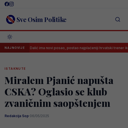
Skip
to
content
Sve Osim Politike
Zlatko Dalić ima novi posao, postao najplaćeniji hrvatski trener ikada!
NAJNOVIJE
ISTAKNUTE
Miralem Pjanić napušta
CSKA? Oglasio se klub
zvaničnim saopštenjem
Redakcija Sop
·
06/05/2025