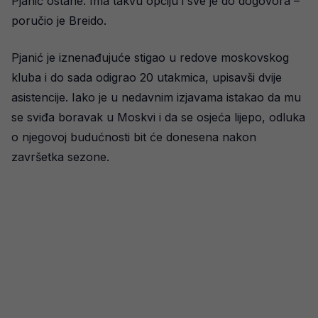
Pjanić ostane. Ima takvu opciju i sve je do dogovora –
poručio je Breido.
Pjanić je iznenađujuće stigao u redove moskovskog
kluba i do sada odigrao 20 utakmica, upisavši dvije
asistencije. Iako je u nedavnim izjavama istakao da mu
se sviđa boravak u Moskvi i da se osjeća lijepo, odluka
o njegovoj budućnosti bit će donesena nakon
završetka sezone.