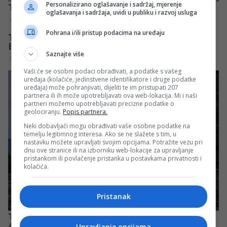
Personalizirano oglašavanje i sadržaj, mjerenje
oglašavanja i sadržaja, uvidi u publiku i razvoj usluga
Pohrana i/ili pristup podacima na uređaju
Saznajte više
Vaši će se osobni podaci obrađivati, a podatke s vašeg
uređaja (kolačiće, jedinstvene identifikatore i druge podatke
uređaja) može pohranjivati, dijeliti te im pristupati 207
partnera ili ih može upotrebljavati ova web-lokacija. Mi i naši
partneri možemo upotrebljavati precizne podatke o
geolociranju.
Popis partnera.
Neki dobavljači mogu obrađivati vaše osobne podatke na
temelju legitimnog interesa. Ako se ne slažete s tim, u
nastavku možete upravljati svojim opcijama. Potražite vezu pri
dnu ove stranice ili na izborniku web-lokacije za upravljanje
pristankom ili povlačenje pristanka u postavkama privatnosti i
kolačića.
Pristanak
Upravljanje opcijama