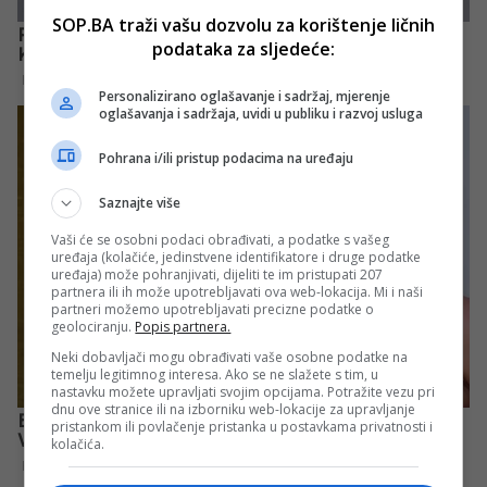
SOP.BA traži vašu dozvolu za korištenje ličnih
podataka za sljedeće:
Personalizirano oglašavanje i sadržaj, mjerenje
oglašavanja i sadržaja, uvidi u publiku i razvoj usluga
Pohrana i/ili pristup podacima na uređaju
Saznajte više
Vaši će se osobni podaci obrađivati, a podatke s vašeg
uređaja (kolačiće, jedinstvene identifikatore i druge podatke
uređaja) može pohranjivati, dijeliti te im pristupati 207
partnera ili ih može upotrebljavati ova web-lokacija. Mi i naši
partneri možemo upotrebljavati precizne podatke o
geolociranju.
Popis partnera.
Neki dobavljači mogu obrađivati vaše osobne podatke na
temelju legitimnog interesa. Ako se ne slažete s tim, u
nastavku možete upravljati svojim opcijama. Potražite vezu pri
dnu ove stranice ili na izborniku web-lokacije za upravljanje
pristankom ili povlačenje pristanka u postavkama privatnosti i
kolačića.