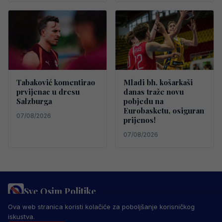
Tabaković komentirao
Mladi bh. košarkaši
prvijenac u dresu
danas traže novu
Salzburga
pobjedu na
Eurobasketu, osiguran
07/08/2026
prijenos!
07/08/2026
Sve Osim Politike
PRAVILA PRIVATNOSTI
MARKETING
USLOVI KORIŠTENJA
Ova web stranica koristi kolačiće za poboljšanje korisničkog
IMPRESSUM
KONTAKT
iskustva.