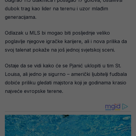
odigrao 115 utakmica i postigao 17 golova, ostavivši
dubok trag kao lider na terenu i uzor mlađim
generacijama.
Odlazak u MLS bi mogao biti posljednje veliko
poglavlje njegove igračke karijere, ali i nova prilika da
svoj talenat pokaže na još jednoj svjetskoj sceni.
Ostaje da se vidi kako će se Pjanić uklopiti u tim St.
Louisa, ali jedno je sigurno – američki ljubitelji fudbala
dobiće priliku gledati majstora koji je godinama krasio
najveće evropske terene.