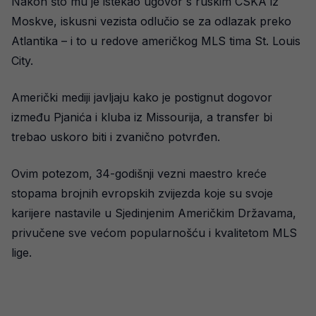
Nakon što mu je istekao ugovor s ruskim CSKA iz
Moskve, iskusni vezista odlučio se za odlazak preko
Atlantika – i to u redove američkog MLS tima St. Louis
City.
Američki mediji javljaju kako je postignut dogovor
između Pjanića i kluba iz Missourija, a transfer bi
trebao uskoro biti i zvanično potvrđen.
Ovim potezom, 34-godišnji vezni maestro kreće
stopama brojnih evropskih zvijezda koje su svoje
karijere nastavile u Sjedinjenim Američkim Državama,
privučene sve većom popularnošću i kvalitetom MLS
lige.