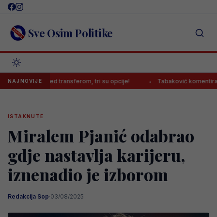
Skip
to
content
Sve Osim Politike
ović pred transferom, tri su opcije!
Tabaković komentirao prvijena
NAJNOVIJE
ISTAKNUTE
Miralem Pjanić odabrao
gdje nastavlja karijeru,
iznenadio je izborom
Redakcija Sop
·
03/08/2025