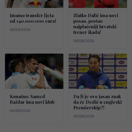
Imamo transfer ljeta
Zlatko Dalić ima novi
od 140.000.000 eura!
posao, postao
najplaćeniji hrvatski
06/08/2026
trener ikada!
06/08/2026
Konačno: Samed
Da li je ovo jasan znak
Baždar ima novi klub
da će Dedić u engleski
Premiership?!
06/08/2026
06/08/2026