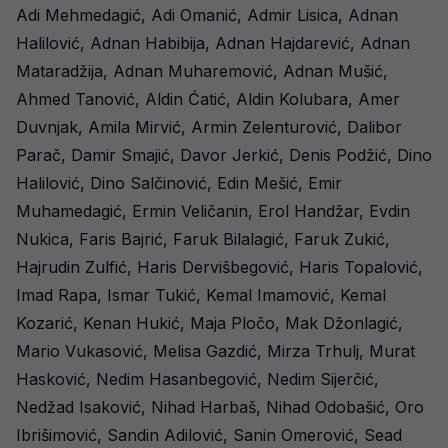
Adi Mehmedagić, Adi Omanić, Admir Lisica, Adnan
Halilović, Adnan Habibija, Adnan Hajdarević, Adnan
Mataradžija, Adnan Muharemović, Adnan Mušić,
Ahmed Tanović, Aldin Ćatić, Aldin Kolubara, Amer
Duvnjak, Amila Mirvić, Armin Zelenturović, Dalibor
Parač, Damir Smajić, Davor Jerkić, Denis Podžić, Dino
Halilović, Dino Salčinović, Edin Mešić, Emir
Muhamedagić, Ermin Veličanin, Erol Handžar, Evdin
Nukica, Faris Bajrić, Faruk Bilalagić, Faruk Zukić,
Hajrudin Zulfić, Haris Dervišbegović, Haris Topalović,
Imad Rapa, Ismar Tukić, Kemal Imamović, Kemal
Kozarić, Kenan Hukić, Maja Pločo, Mak Džonlagić,
Mario Vukasović, Melisa Gazdić, Mirza Trhulj, Murat
Hasković, Nedim Hasanbegović, Nedim Sijerčić,
Nedžad Isaković, Nihad Harbaš, Nihad Odobašić, Oro
Ibrišimović, Sandin Adilović, Sanin Omerović, Sead