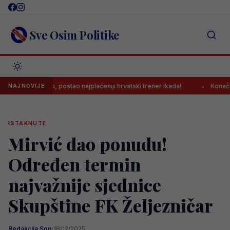
Skip
to
content
Sve Osim Politike
novi posao, postao najplaćeniji hrvatski trener ikada!
Konačno: Sam
NAJNOVIJE
ISTAKNUTE
Mirvić dao ponudu!
Određen termin
najvažnije sjednice
Skupštine FK Željezničar
Redakcija Sop
·
18/12/2025