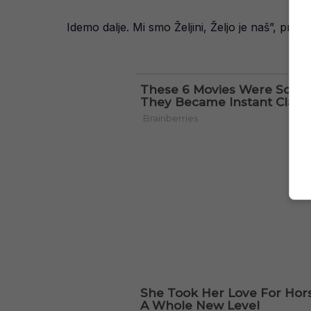
Idemo dalje. Mi smo Željini, Željo je naš”, pred