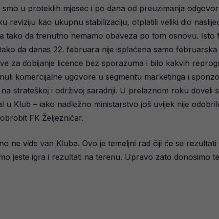
smo u proteklih mjesec i po dana od preuzimanja odgovorno
u reviziju kao ukupnu stabilizaciju, otplatili veliki dio nas
ma tako da trenutno nemamo obaveza po tom osnovu. Isto tako
tako da danas 22. februara nije isplaćena samo februarska 
slove za dobijanje licence bez sporazuma i bilo kakvih rep
kinuli komercijalne ugovore u segmentu marketinga i sponzorst
a strateškoj i održivoj saradnji. U prelaznom roku doveli
l u Klub – iako nadležno ministarstvo još uvijek nije odobril
obrobit FK Željezničar.
 ne vide van Kluba. Ovo je temeljni rad čiji će se rezultati
emo jeste igra i rezultati na terenu. Upravo zato donosimo t