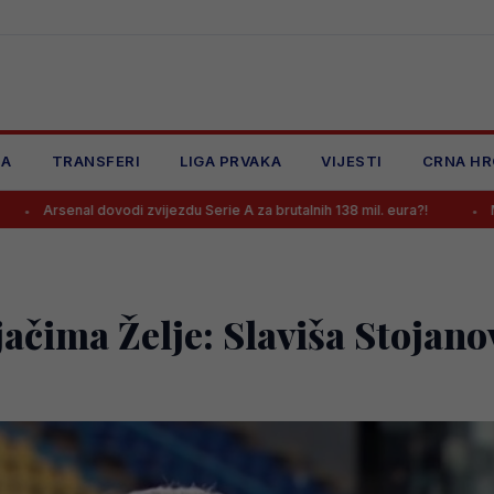
JA
TRANSFERI
LIGA PRVAKA
VIJESTI
CRNA HR
odi zvijezdu Serie A za brutalnih 138 mil. eura?!
Mladi bh. košarka
jačima Želje: Slaviša Stojano