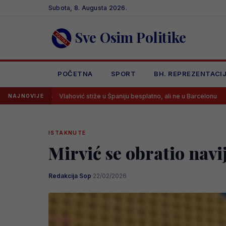
Skip
Subota, 8. Augusta 2026.
to
content
Sve Osim Politike
POČETNA
SPORT
BH. REPREZENTACI
Vlahović stiže u Španiju besplatno, ali ne u Barcelonu
Arsenal dov
NAJNOVIJE
ISTAKNUTE
Mirvić se obratio navi
Redakcija Sop
·
22/02/2026