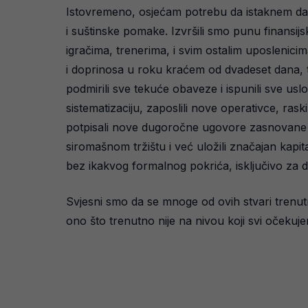
Istovremeno, osjećam potrebu da istaknem da 
i suštinske pomake. Izvršili smo punu finansijsk
igračima, trenerima, i svim ostalim uposlenici
i doprinosa u roku kraćem od dvadeset dana, 
podmirili sve tekuće obaveze i ispunili sve u
sistematizaciju, zaposlili nove operativce, ras
potpisali nove dugoročne ugovore zasnovane n
siromašnom tržištu i već uložili značajan kapita
bez ikakvog formalnog pokrića, isključivo za d
Svjesni smo da se mnoge od ovih stvari trenutno
ono što trenutno nije na nivou koji svi očekuj