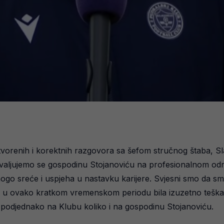
otvorenih i korektnih razgovora sa šefom stručnog štaba, Sl
aljujemo se gospodinu Stojanoviću na profesionalnom odn
 sreće i uspjeha u nastavku karijere. Svjesni smo da smo 
ara u ovako kratkom vremenskom periodu bila izuzetno teška 
i podjednako na Klubu koliko i na gospodinu Stojanoviću.