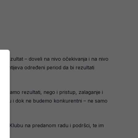
i rezultat – doveli na nivo očekivanja i na nivo
d zahtijeva određeni period da bi rezultati
e samo rezultati, nego i pristup, zalaganje i
tuaciju i dok ne budemo konkurentni – ne samo
a u Klubu na predanom radu i podršci, te im