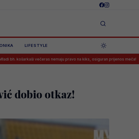
ONIKA
LIFESTYLE
ši večeras nemaju pravo na kiks, osiguran prijenos meča!
Novosti o
vić dobio otkaz!