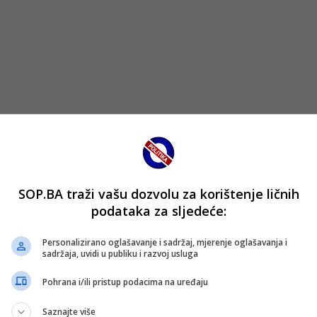
je i odlučnije, kako bismo najvažniji segment Kluba – sportsk
ripada. Potrebno je vrijeme, jer svaki ozbiljan i strateški ra
SOP.BA traži vašu dozvolu za korištenje ličnih
podataka za sljedeće:
upnog sportskog produkta na terenu, jer se svi slažemo da n
a znatno višem nivou. Nećemo stati dok ne preokrenemo si
Personalizirano oglašavanje i sadržaj, mjerenje oglašavanja i
no predstavljanje Kluba u evropskim takmičenjima.
sadržaja, uvidi u publiku i razvoj usluga
Pohrana i/ili pristup podacima na uređaju
vnog odbora, svim zaposlenicima, operativcima i saradnicim
 koje zajedno pravimo.
Saznajte više