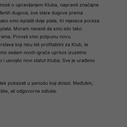
sti o upravljanjem Kluba, napravili značajne
lijeđenih dugova, sve stare dugove prema
 smo isplatili dvije plate, tri mjeseca poreza
plata. Moram navesti da smo isto tako
rograma. Proveli smo potpunu novu
ava koji nisu bili profitabilni za Klub, te
 smo sedam novih igrača uprkos izuzetno
o i usvojilo novi statut Kluba. Sve je urađeno
 tek pokazati u periodu koji dolazi. Međutim,
eške, ali odgovorne odluke.