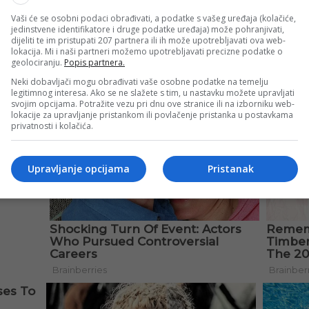
Vaši će se osobni podaci obrađivati, a podatke s vašeg uređaja (kolačiće,
sjednik Skupštine, Sanin Mirvić.
jedinstvene identifikatore i druge podatke uređaja) može pohranjivati,
dijeliti te im pristupati 207 partnera ili ih može upotrebljavati ova web-
lokacija. Mi i naši partneri možemo upotrebljavati precizne podatke o
geolociranju.
Popis partnera.
Neki dobavljači mogu obrađivati vaše osobne podatke na temelju
legitimnog interesa. Ako se ne slažete s tim, u nastavku možete upravljati
svojim opcijama. Potražite vezu pri dnu ove stranice ili na izborniku web-
lokacije za upravljanje pristankom ili povlačenje pristanka u postavkama
privatnosti i kolačića.
Upravljanje opcijama
Pristanak