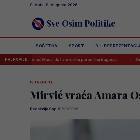
Skip
Subota, 8. Augusta 2026.
to
content
Sve Osim Politike
POČETNA
SPORT
BH. REPREZENTACI
Lionel Messi doživio veliku porodičnu tragediju
Stroga disciplina 
NAJNOVIJE
ISTAKNUTE
Mirvić vraća Amara O
Redakcija Sop
·
10/03/2026