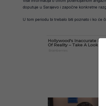
Više informacija o ovom potencijalnom angažm
doputuje u Sarajevo i započne konkretne raz
U tom periodu bi trebalo biti poznato i ko će 