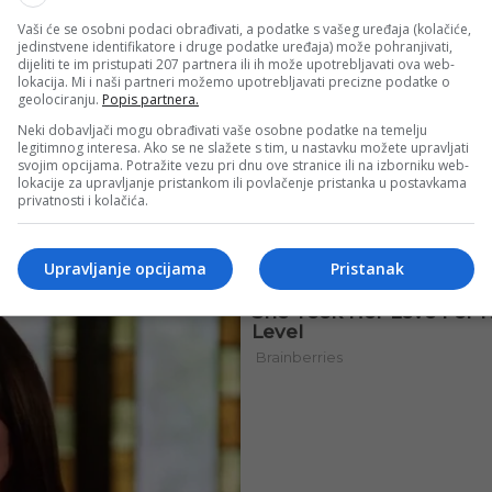
Vaši će se osobni podaci obrađivati, a podatke s vašeg uređaja (kolačiće,
jedinstvene identifikatore i druge podatke uređaja) može pohranjivati,
dijeliti te im pristupati 207 partnera ili ih može upotrebljavati ova web-
lokacija. Mi i naši partneri možemo upotrebljavati precizne podatke o
geolociranju.
Popis partnera.
Neki dobavljači mogu obrađivati vaše osobne podatke na temelju
legitimnog interesa. Ako se ne slažete s tim, u nastavku možete upravljati
svojim opcijama. Potražite vezu pri dnu ove stranice ili na izborniku web-
lokacije za upravljanje pristankom ili povlačenje pristanka u postavkama
privatnosti i kolačića.
Upravljanje opcijama
Pristanak