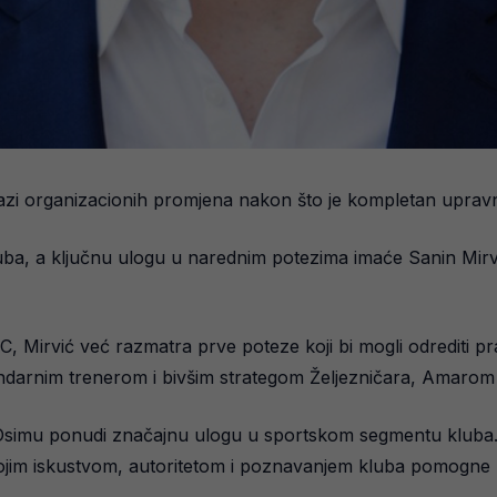
fazi organizacionih promjena nakon što je kompletan upravn
uba, a ključnu ulogu u narednim potezima imaće Sanin Mirvi
, Mirvić već razmatra prve poteze koji bi mogli odrediti 
egendarnim trenerom i bivšim strategom Željezničara, Amaro
Osimu ponudi značajnu ulogu u sportskom segmentu kluba. 
vojim iskustvom, autoritetom i poznavanjem kluba pomogne u 