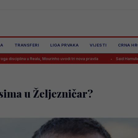
JA
TRANSFERI
LIGA PRVAKA
VIJESTI
CRNA HR
u Realu, Mourinho uvodi tri nova pravila
Said Hamulić dao gol nakon
sima u Željezničar?