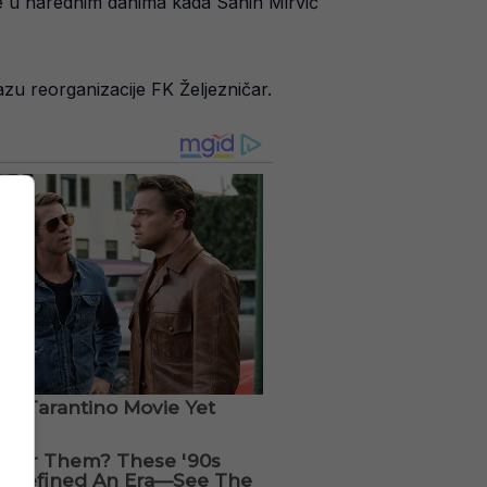
e u narednim danima kada Sanin Mirvić
azu reorganizacije FK Željezničar.