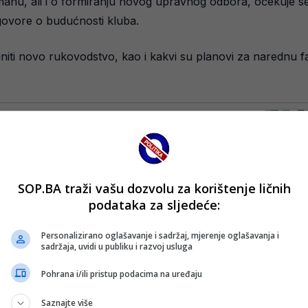
anu, ali i o formiranju novog upravnog odbora, očekuje s
govore o budućnosti kluba.
činiti novo rukovodstvo, kao i kakvi su planovi za narednu f
SOP.BA traži vašu dozvolu za korištenje ličnih
podataka za sljedeće:
Personalizirano oglašavanje i sadržaj, mjerenje oglašavanja i
sadržaja, uvidi u publiku i razvoj usluga
Pohrana i/ili pristup podacima na uređaju
Saznajte više