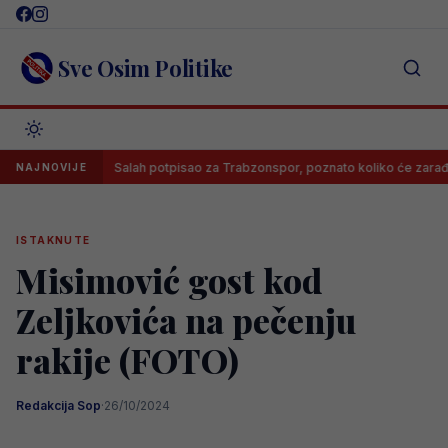
Skip
to
content
Sve Osim Politike
ga!
Salah potpisao za Trabzonspor, poznato koliko će zarađivati
NAJNOVIJE
ISTAKNUTE
Misimović gost kod
Zeljkovića na pečenju
rakije (FOTO)
Redakcija Sop
·
26/10/2024