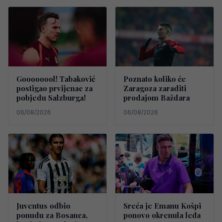
Goooooool! Tabaković
Poznato koliko će
postigao prvijenac za
Zaragoza zaraditi
pobjedu Salzburga!
prodajom Baždara
06/08/2026
06/08/2026
Juventus odbio
Sreća je Emanu Košpi
ponudu za Bosanca,
ponovo okrenula leđa