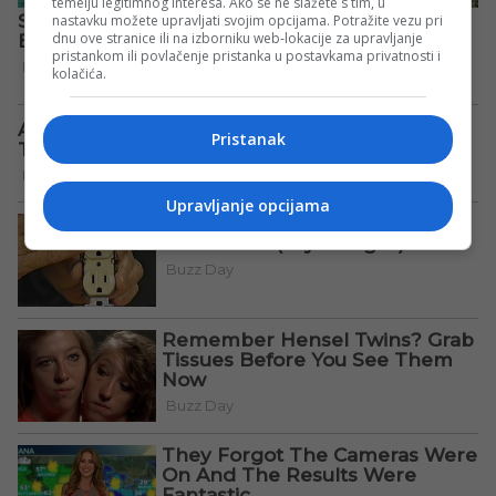
temelju legitimnog interesa. Ako se ne slažete s tim, u
nastavku možete upravljati svojim opcijama. Potražite vezu pri
dnu ove stranice ili na izborniku web-lokacije za upravljanje
pristankom ili povlačenje pristanka u postavkama privatnosti i
kolačića.
Pristanak
Upravljanje opcijama