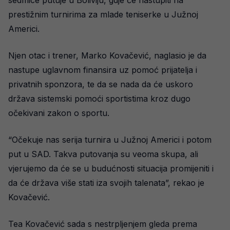
sedmice putuje u Boliviju, gdje će nastupiti na
prestižnim turnirima za mlade teniserke u Južnoj
Americi.
Njen otac i trener, Marko Kovačević, naglasio je da
nastupe uglavnom finansira uz pomoć prijatelja i
privatnih sponzora, te da se nada da će uskoro
država sistemski pomoći sportistima kroz dugo
očekivani zakon o sportu.
“Očekuje nas serija turnira u Južnoj Americi i potom
put u SAD. Takva putovanja su veoma skupa, ali
vjerujemo da će se u budućnosti situacija promijeniti i
da će država više stati iza svojih talenata”, rekao je
Kovačević.
Tea Kovačević sada s nestrpljenjem gleda prema