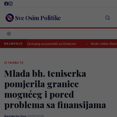
Skip
to
content
Sve Osim Politike
napadača kojeg su poredili sa Džekom
Rodri odbio Real i prihvatio
NAJNOVIJE
ISTAKNUTE
Mlada bh. teniserka
pomjerila granice
mogućeg i pored
problema sa finansijama
Redakcija Sop
·
29/10/2025