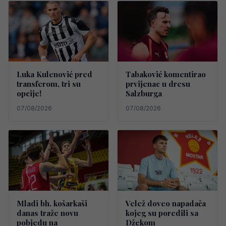
Luka Kulenović pred
Tabaković komentirao
transferom, tri su
prvijenac u dresu
opcije!
Salzburga
07/08/2026
07/08/2026
Mladi bh. košarkaši
Velež doveo napadača
danas traže novu
kojeg su poredili sa
pobjedu na
Džekom