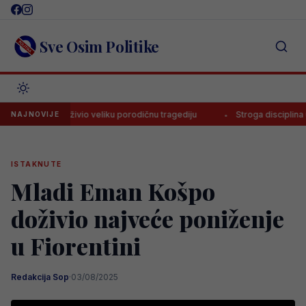
Skip
to
content
Sve Osim Politike
essi doživio veliku porodičnu tragediju
Stroga disciplina u Realu, M
NAJNOVIJE
ISTAKNUTE
Mladi Eman Košpo
doživio najveće poniženje
u Fiorentini
Redakcija Sop
·
03/08/2025