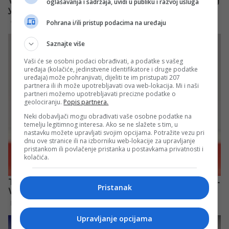
oglašavanja i sadržaja, uvidi u publiku i razvoj usluga
Pohrana i/ili pristup podacima na uređaju
Saznajte više
Vaši će se osobni podaci obrađivati, a podatke s vašeg
uređaja (kolačiće, jedinstvene identifikatore i druge podatke
uređaja) može pohranjivati, dijeliti te im pristupati 207
partnera ili ih može upotrebljavati ova web-lokacija. Mi i naši
partneri možemo upotrebljavati precizne podatke o
geolociranju.
Popis partnera.
Neki dobavljači mogu obrađivati vaše osobne podatke na
temelju legitimnog interesa. Ako se ne slažete s tim, u
nastavku možete upravljati svojim opcijama. Potražite vezu pri
dnu ove stranice ili na izborniku web-lokacije za upravljanje
pristankom ili povlačenje pristanka u postavkama privatnosti i
kolačića.
Pristanak
Upravljanje opcijama