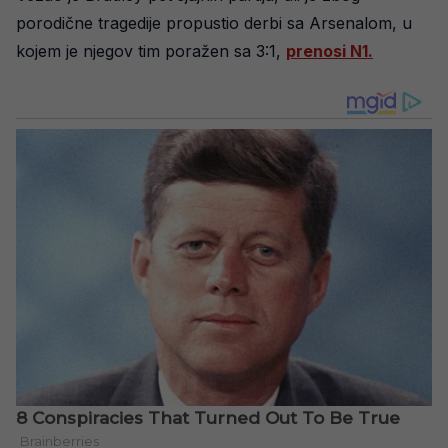
porodične tragedije propustio derbi sa Arsenalom, u
kojem je njegov tim poražen sa 3:1,
prenosi N1.