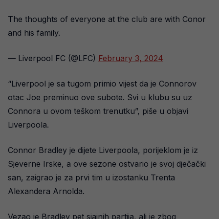
The thoughts of everyone at the club are with Conor
and his family.
— Liverpool FC (@LFC)
February 3, 2024
“Liverpool je sa tugom primio vijest da je Connorov
otac Joe preminuo ove subote. Svi u klubu su uz
Connora u ovom teškom trenutku”, piše u objavi
Liverpoola.
Connor Bradley je dijete Liverpoola, porijeklom je iz
Sjeverne Irske, a ove sezone ostvario je svoj dječački
san, zaigrao je za prvi tim u izostanku Trenta
Alexandera Arnolda.
Vezao je Bradley pet sjajnih partija, ali je zbog