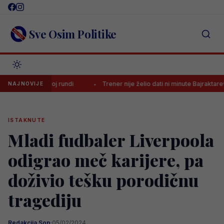
Skip
to
content
Sve Osim Politike
 u prvoj rundi
Trener nije želio dati ni minute Bajraktareviću, pa do
NAJNOVIJE
ISTAKNUTE
Mladi fudbaler Liverpoola
odigrao meč karijere, pa
doživio tešku porodičnu
tragediju
Redakcija Sop
·
05/02/2024