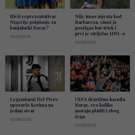
Bivši reprezentativac
Nije imao mjesta kod
Nigerije potpisuje za
Barbareza, sinoć je
banjalučki Borac?
postigao hat-trick i
prvi je strijelac HNL-a
09/08/2026
09/08/2026
Legendarni Del Piero
UEFA drastično kaznila
upozorio Kerima na
Borac, evo koliko
jednu stvar
moraju platiti i zbog
čega
09/08/2026
09/08/2026