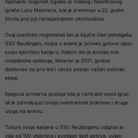
Njemački nogomet izgubio je mladog i talentiranog
igrača Lucu Meixnera, koji je preminuo u 22. godini
života pod još nerazjašnjenim okolnostima.
Ovaj svestrani nogometaš bio je ključni član petoligaša
SSV Reutlingen, kluba u kojem je proveo gotovo cijelu
svoju sportsku karijeru. Nakon što je prošao sve
omladinske selekcije, Meixner je 2021. godine
debitovao za prvi tim i ubrzo postao važan oslonac
ekipe.
Njegova primarna pozicija bila je centralni vezni igrač,
ali je zahvaljujući svojoj svestranosti pokrivao i druge
uloge na terenu.
Tokom svoje karijere u SSV Reutlingenu odigrao je
više od 100 utakmica i postigao šest golova, uvijek