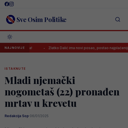
Skip
to
content
Sve Osim Politike
00.000 eura!
Zlatko Dalić ima novi posao, postao najplaćeniji hrvats
NAJNOVIJE
ISTAKNUTE
Mladi njemački
nogometaš (22) pronađen
mrtav u krevetu
Redakcija Sop
·
06/01/2025