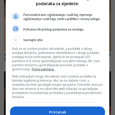
podataka za sljedeće:
Personalizirano oglašavanje i sadržaj, mjerenje
oglašavanja i sadržaja, uvidi u publiku i razvoj usluga
Pohrana i/ili pristup podacima na uređaju
Saznajte više
Vaši će se osobni podaci obrađivati, a podatke s vašeg
uređaja (kolačiće, jedinstvene identifikatore i druge podatke
uređaja) može pohranjivati, dijeliti te im pristupati 207
partnera ili ih može upotrebljavati ova web-lokacija. Mi i naši
partneri možemo upotrebljavati precizne podatke o
geolociranju.
Popis partnera.
Neki dobavljači mogu obrađivati vaše osobne podatke na
temelju legitimnog interesa. Ako se ne slažete s tim, u
nastavku možete upravljati svojim opcijama. Potražite vezu pri
dnu ove stranice ili na izborniku web-lokacije za upravljanje
pristankom ili povlačenje pristanka u postavkama privatnosti i
kolačića.
Pristanak