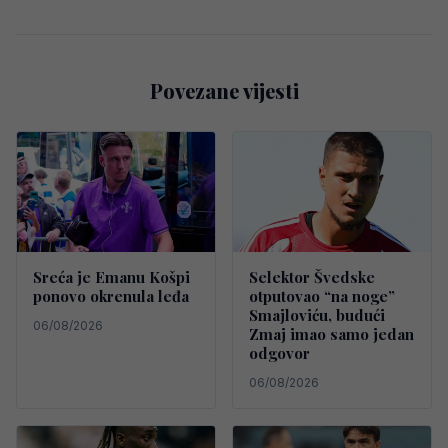
Povezane vijesti
Sreća je Emanu Košpi
Selektor Švedske
ponovo okrenula leđa
otputovao “na noge”
Smajloviću, budući
06/08/2026
Zmaj imao samo jedan
odgovor
06/08/2026