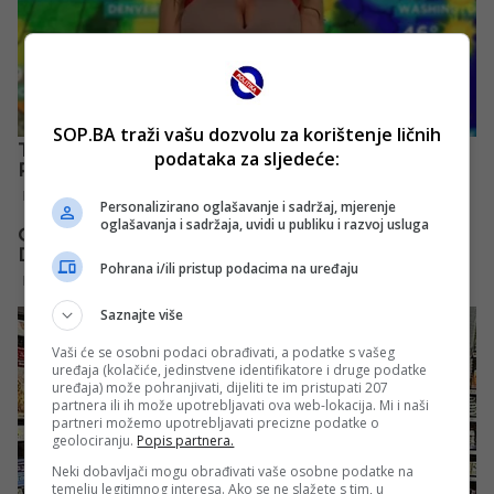
SOP.BA traži vašu dozvolu za korištenje ličnih
podataka za sljedeće:
Personalizirano oglašavanje i sadržaj, mjerenje
oglašavanja i sadržaja, uvidi u publiku i razvoj usluga
Pohrana i/ili pristup podacima na uređaju
Saznajte više
Vaši će se osobni podaci obrađivati, a podatke s vašeg
uređaja (kolačiće, jedinstvene identifikatore i druge podatke
uređaja) može pohranjivati, dijeliti te im pristupati 207
partnera ili ih može upotrebljavati ova web-lokacija. Mi i naši
partneri možemo upotrebljavati precizne podatke o
geolociranju.
Popis partnera.
Neki dobavljači mogu obrađivati vaše osobne podatke na
temelju legitimnog interesa. Ako se ne slažete s tim, u