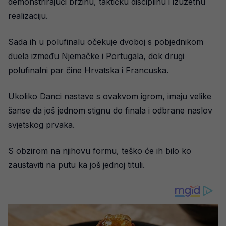
demonstrirajući brzinu, taktičku disciplinu i izuzetnu
realizaciju.
Sada ih u polufinalu očekuje dvoboj s pobjednikom
duela između Njemačke i Portugala, dok drugi
polufinalni par čine Hrvatska i Francuska.
Ukoliko Danci nastave s ovakvom igrom, imaju velike
šanse da još jednom stignu do finala i odbrane naslov
svjetskog prvaka.
S obzirom na njihovu formu, teško će ih bilo ko
zaustaviti na putu ka još jednoj tituli.