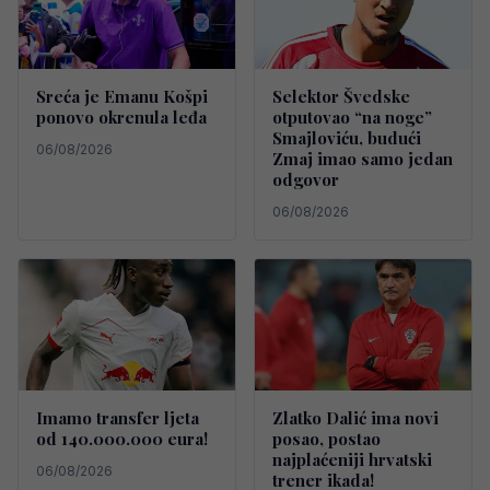
Sreća je Emanu Košpi
Selektor Švedske
ponovo okrenula leđa
otputovao “na noge”
Smajloviću, budući
06/08/2026
Zmaj imao samo jedan
odgovor
06/08/2026
Imamo transfer ljeta
Zlatko Dalić ima novi
od 140.000.000 eura!
posao, postao
najplaćeniji hrvatski
06/08/2026
trener ikada!