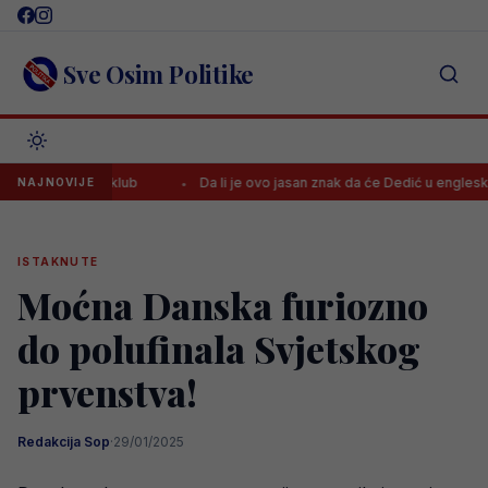
Skip
to
content
Sve Osim Politike
ima novi klub
Da li je ovo jasan znak da će Dedić u engleski Premi
NAJNOVIJE
ISTAKNUTE
Moćna Danska furiozno
do polufinala Svjetskog
prvenstva!
Redakcija Sop
·
29/01/2025