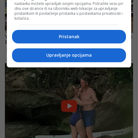
nastavku možete upravljati svojim opcijama. Potražite vezu pri
dnu ove stranice ili na izborniku web-lokacije za upravljanje
pristankom ili povlačenje pristanka u postavkama privatnosti i
kolačića.
Pristanak
Upravljanje opcijama