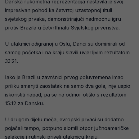
Danska rukometna reprezentacija nastavila je svoj
impresivan pohod ka četvrtoj uzastopnoj tituli
svjetskog prvaka, demonstrirajući nadmoćnu igru
protiv Brazila u četvrtfinalu Svjetskog prvenstva.
U utakmici odigranoj u Oslu, Danci su dominirali od
samog početka i na kraju slavili uvjerljivim rezultatom
33:21.
Iako je Brazil u završnici prvog poluvremena imao
priliku smanjiti zaostatak na samo dva gola, nije uspio
iskoristiti napad, pa se na odmor otišlo s rezultatom
15:12 za Dansku.
U drugom dijelu meča, evropski prvaci su dodatno
pojačali tempo, potpuno slomili otpor južnoameričke
selekcije i rutinski priveli utakmicu kraju.