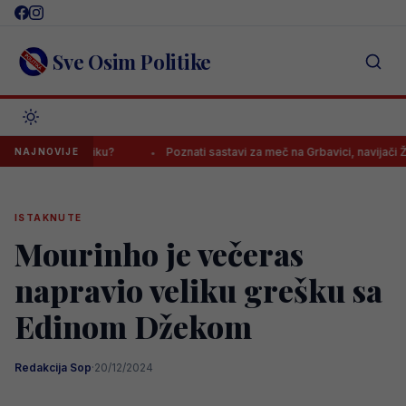
Skip
to
content
Sve Osim Politike
li u Afriku?
Poznati sastavi za meč na Grbavici, navijači Želje: “K
NAJNOVIJE
ISTAKNUTE
Mourinho je večeras
napravio veliku grešku sa
Edinom Džekom
Redakcija Sop
·
20/12/2024