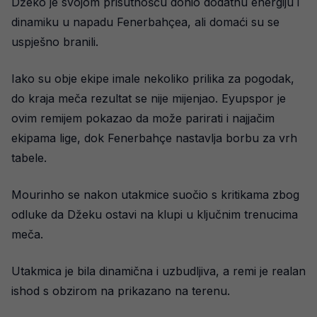
Džeko je svojom prisutnošću donio dodatnu energiju i
dinamiku u napadu Fenerbahçea, ali domaći su se
uspješno branili.
Iako su obje ekipe imale nekoliko prilika za pogodak,
do kraja meča rezultat se nije mijenjao. Eyupspor je
ovim remijem pokazao da može parirati i najjačim
ekipama lige, dok Fenerbahçe nastavlja borbu za vrh
tabele.
Mourinho se nakon utakmice suočio s kritikama zbog
odluke da Džeku ostavi na klupi u ključnim trenucima
meča.
Utakmica je bila dinamična i uzbudljiva, a remi je realan
ishod s obzirom na prikazano na terenu.