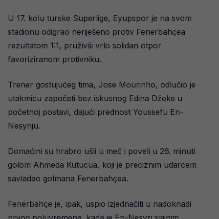
U 17. kolu turske Superlige, Eyupspor je na svom
stadionu odigrao neriješeno protiv Fenerbahçea
rezultatom 1:1, pruživši vrlo solidan otpor
favoriziranom protivniku.
Trener gostujućeg tima, Jose Mourinho, odlučio je
utakmicu započeti bez iskusnog Edina Džeke u
početnoj postavi, dajući prednost Youssefu En-
Nesyriju.
Domaćini su hrabro ušli u meč i poveli u 26. minuti
golom Ahmeda Kutucua, koji je preciznim udarcem
savladao golmana Fenerbahçea.
Fenerbahçe je, ipak, uspio izjednačiti u nadoknadi
prvog poluvremena, kada je En-Nesyri sjajnim