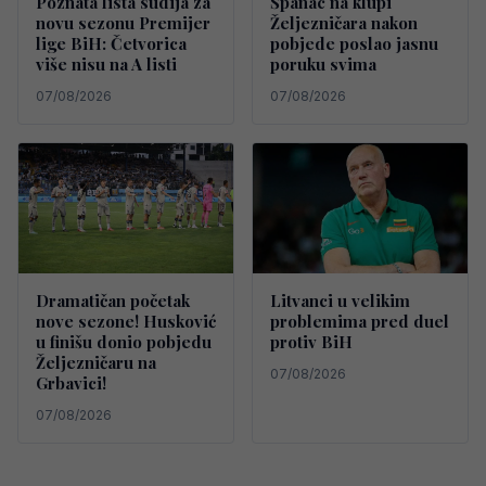
Poznata lista sudija za
Španac na klupi
novu sezonu Premijer
Željezničara nakon
lige BiH: Četvorica
pobjede poslao jasnu
više nisu na A listi
poruku svima
07/08/2026
07/08/2026
Dramatičan početak
Litvanci u velikim
nove sezone! Husković
problemima pred duel
u finišu donio pobjedu
protiv BiH
Željezničaru na
07/08/2026
Grbavici!
07/08/2026