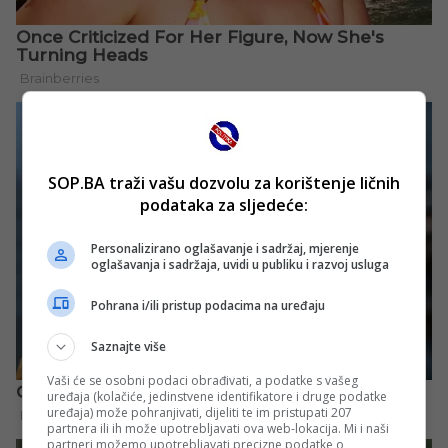
SOP.BA traži vašu dozvolu za korištenje ličnih
podataka za sljedeće:
Personalizirano oglašavanje i sadržaj, mjerenje
oglašavanja i sadržaja, uvidi u publiku i razvoj usluga
Pohrana i/ili pristup podacima na uređaju
Saznajte više
Vaši će se osobni podaci obrađivati, a podatke s vašeg
uređaja (kolačiće, jedinstvene identifikatore i druge podatke
uređaja) može pohranjivati, dijeliti te im pristupati 207
partnera ili ih može upotrebljavati ova web-lokacija. Mi i naši
partneri možemo upotrebljavati precizne podatke o