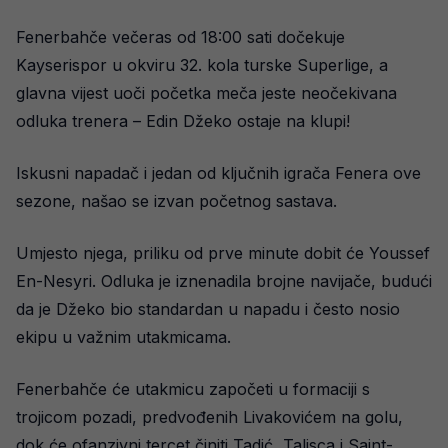
Fenerbahče večeras od 18:00 sati dočekuje
Kayserispor u okviru 32. kola turske Superlige, a
glavna vijest uoči početka meča jeste neočekivana
odluka trenera – Edin Džeko ostaje na klupi!
Iskusni napadač i jedan od ključnih igrača Fenera ove
sezone, našao se izvan početnog sastava.
Umjesto njega, priliku od prve minute dobit će Youssef
En-Nesyri. Odluka je iznenadila brojne navijače, budući
da je Džeko bio standardan u napadu i često nosio
ekipu u važnim utakmicama.
Fenerbahče će utakmicu započeti u formaciji s
trojicom pozadi, predvođenih Livakovićem na golu,
dok će ofanzivni tercet činiti Tadić, Talisca i Saint-