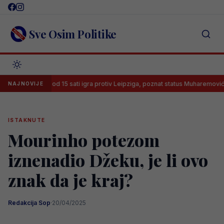
Skip
to
content
Sve Osim Politike
Leeds od 15 sati igra protiv Leipziga, poznat status Muharemovića
NAJNOVIJE
ISTAKNUTE
Mourinho potezom
iznenadio Džeku, je li ovo
znak da je kraj?
Redakcija Sop
·
20/04/2025