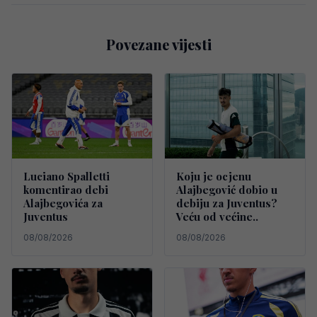
Povezane vijesti
Luciano Spalletti
Koju je ocjenu
komentirao debi
Alajbegović dobio u
Alajbegovića za
debiju za Juventus?
Juventus
Veću od većine..
08/08/2026
08/08/2026