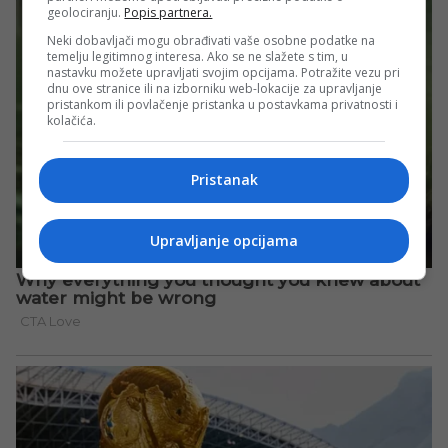
geolociranju.
Popis partnera.
Neki dobavljači mogu obrađivati vaše osobne podatke na
temelju legitimnog interesa. Ako se ne slažete s tim, u
nastavku možete upravljati svojim opcijama. Potražite vezu pri
dnu ove stranice ili na izborniku web-lokacije za upravljanje
pristankom ili povlačenje pristanka u postavkama privatnosti i
kolačića.
Pristanak
Upravljanje opcijama