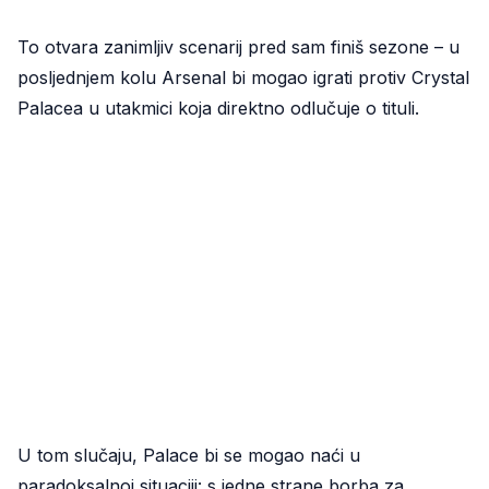
To otvara zanimljiv scenarij pred sam finiš sezone – u
posljednjem kolu Arsenal bi mogao igrati protiv Crystal
Palacea u utakmici koja direktno odlučuje o tituli.
U tom slučaju, Palace bi se mogao naći u
paradoksalnoj situaciji: s jedne strane borba za