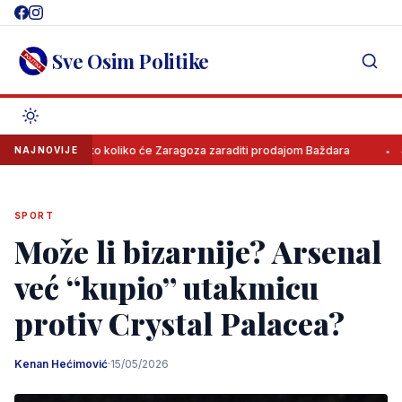
Skip
to
content
Sve Osim Politike
Poznato koliko će Zaragoza zaraditi prodajom Baždara
Juventus od
NAJNOVIJE
SPORT
Može li bizarnije? Arsenal
već “kupio” utakmicu
protiv Crystal Palacea?
Kenan Hećimović
·
15/05/2026