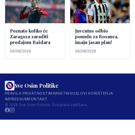
Poznato koliko će
Juventus odbio
Zaragoza zaraditi
ponudu za Bosanca,
prodajom Baždara
imaju jasan plan!
06/08/2026
06/08/2026
Sve Osim Politike
PRAVILA PRIVATNOSTI
MARKETING
USLOVI KORIŠTENJA
IMPRESSUM
KONTAKT
© 2026 Sve Osim Politike. Sva prava zadržana.