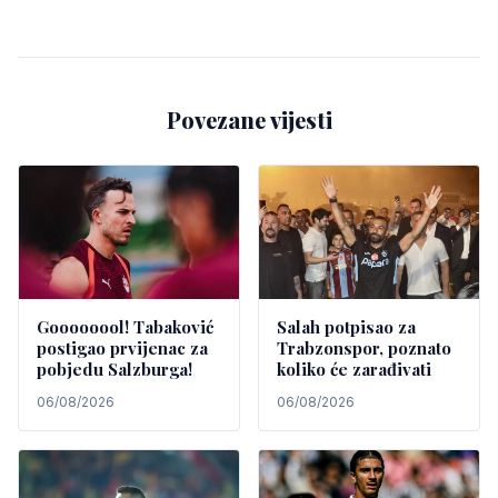
Povezane vijesti
Goooooool! Tabaković
Salah potpisao za
postigao prvijenac za
Trabzonspor, poznato
pobjedu Salzburga!
koliko će zarađivati
06/08/2026
06/08/2026