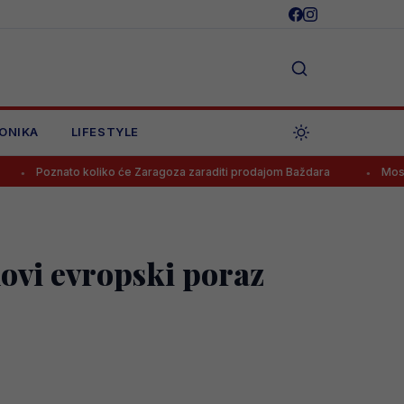
ONIKA
LIFESTYLE
 koliko će Zaragoza zaraditi prodajom Baždara
Mostarski Velež d
ovi evropski poraz