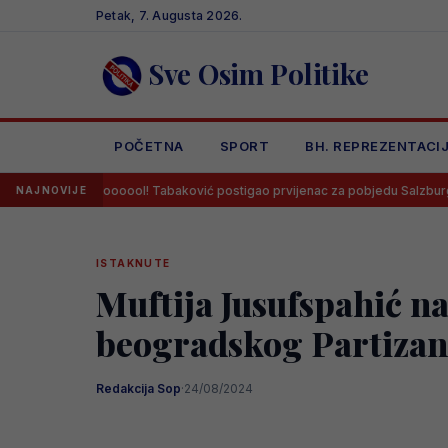
Skip
Petak, 7. Augusta 2026.
to
content
Sve Osim Politike
POČETNA
SPORT
BH. REPREZENTACI
oooooool! Tabaković postigao prvijenac za pobjedu Salzburga!
Sa
NAJNOVIJE
ISTAKNUTE
Muftija Jusufspahić n
beogradskog Partiza
Redakcija Sop
·
24/08/2024