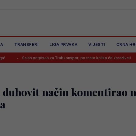
JA
TRANSFERI
LIGA PRVAKA
VIJESTI
CRNA HR
lah potpisao za Trabzonspor, poznato koliko će zarađivati
Poznato
a duhovit način komentirao n
na