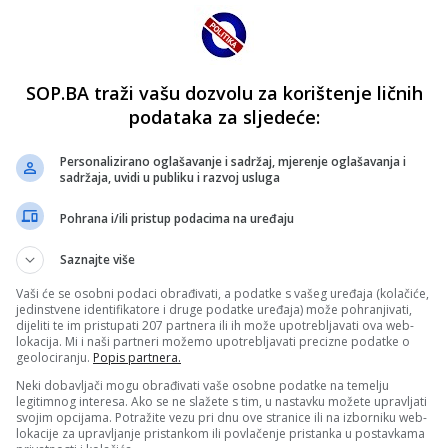
SOP.BA traži vašu dozvolu za korištenje ličnih
podataka za sljedeće:
Personalizirano oglašavanje i sadržaj, mjerenje oglašavanja i
sadržaja, uvidi u publiku i razvoj usluga
Pohrana i/ili pristup podacima na uređaju
Saznajte više
Vaši će se osobni podaci obrađivati, a podatke s vašeg uređaja (kolačiće,
jedinstvene identifikatore i druge podatke uređaja) može pohranjivati,
dijeliti te im pristupati 207 partnera ili ih može upotrebljavati ova web-
lokacija. Mi i naši partneri možemo upotrebljavati precizne podatke o
geolociranju.
Popis partnera.
Neki dobavljači mogu obrađivati vaše osobne podatke na temelju
legitimnog interesa. Ako se ne slažete s tim, u nastavku možete upravljati
svojim opcijama. Potražite vezu pri dnu ove stranice ili na izborniku web-
lokacije za upravljanje pristankom ili povlačenje pristanka u postavkama