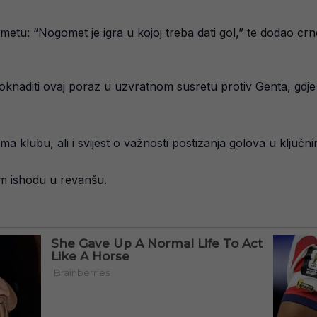
ometu: “Nogomet je igra u kojoj treba dati gol,” te dodao cr
adoknaditi ovaj poraz u uzvratnom susretu protiv Genta, gdje
a klubu, ali i svijest o važnosti postizanja golova u ključ
m ishodu u revanšu.