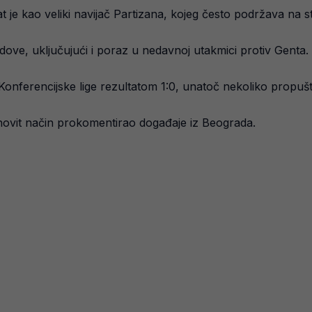
 je kao veliki navijač Partizana, kojeg često podržava na 
dove, uključujući i poraz u nedavnoj utakmici protiv Genta.
 Konferencijske lige rezultatom 1:0, unatoč nekoliko propuš
hovit način prokomentirao događaje iz Beograda.