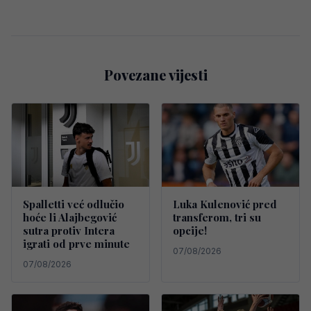
Povezane vijesti
Spalletti već odlučio
Luka Kulenović pred
hoće li Alajbegović
transferom, tri su
sutra protiv Intera
opcije!
igrati od prve minute
07/08/2026
07/08/2026