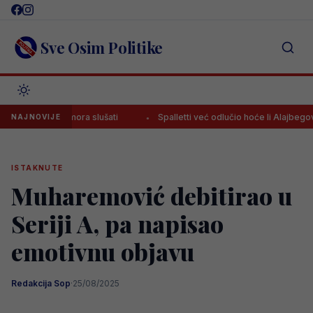
Skip
to
content
Sve Osim Politike
savjet mora slušati
Spalletti već odlučio hoće li Alajbegović sutra pr
NAJNOVIJE
ISTAKNUTE
Muharemović debitirao u
Seriji A, pa napisao
emotivnu objavu
Redakcija Sop
·
25/08/2025