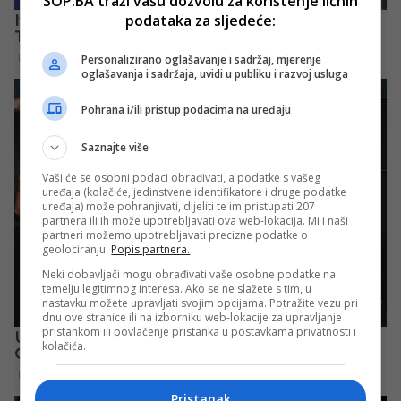
SOP.BA traži vašu dozvolu za korištenje ličnih
podataka za sljedeće:
Personalizirano oglašavanje i sadržaj, mjerenje
oglašavanja i sadržaja, uvidi u publiku i razvoj usluga
Pohrana i/ili pristup podacima na uređaju
Saznajte više
Vaši će se osobni podaci obrađivati, a podatke s vašeg
uređaja (kolačiće, jedinstvene identifikatore i druge podatke
uređaja) može pohranjivati, dijeliti te im pristupati 207
partnera ili ih može upotrebljavati ova web-lokacija. Mi i naši
partneri možemo upotrebljavati precizne podatke o
geolociranju.
Popis partnera.
Neki dobavljači mogu obrađivati vaše osobne podatke na
temelju legitimnog interesa. Ako se ne slažete s tim, u
nastavku možete upravljati svojim opcijama. Potražite vezu pri
dnu ove stranice ili na izborniku web-lokacije za upravljanje
pristankom ili povlačenje pristanka u postavkama privatnosti i
kolačića.
Pristanak