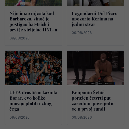
Nije imao mjesta kod
Legendarni Del Piero
Barbareza, sinoć je
upozorio Kerima na
postigao hat-trick i
jednu stvar
prvi je strijelac HNL-a
09/08/2026
09/08/2026
UEFA drastično kaznila
Benjamin Šehić
Borac, evo koliko
poražen četvrti put
moraju platiti i zbog
zaredom, povrijedio
čega
se u prvoj rundi
09/08/2026
09/08/2026