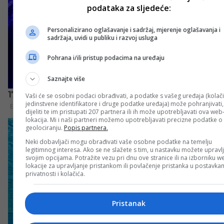
podataka za sljedeće:
Personalizirano oglašavanje i sadržaj, mjerenje oglašavanja i
sadržaja, uvidi u publiku i razvoj usluga
Pohrana i/ili pristup podacima na uređaju
Saznajte više
Vaši će se osobni podaci obrađivati, a podatke s vašeg uređaja (kolači
jedinstvene identifikatore i druge podatke uređaja) može pohranjivati,
dijeliti te im pristupati 207 partnera ili ih može upotrebljavati ova web
lokacija. Mi i naši partneri možemo upotrebljavati precizne podatke o
geolociranju.
Popis partnera.
Neki dobavljači mogu obrađivati vaše osobne podatke na temelju
legitimnog interesa. Ako se ne slažete s tim, u nastavku možete upravlj
svojim opcijama. Potražite vezu pri dnu ove stranice ili na izborniku w
lokacije za upravljanje pristankom ili povlačenje pristanka u postavk
privatnosti i kolačića.
Pristanak