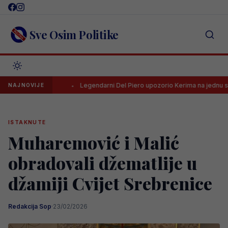
Skip
to
content
Sve Osim Politike
 HNL-a
Legendarni Del Piero upozorio Kerima na jednu stvar
NAJNOVIJE
ISTAKNUTE
Muharemović i Malić
obradovali džematlije u
džamiji Cvijet Srebrenice
Redakcija Sop
·
23/02/2026