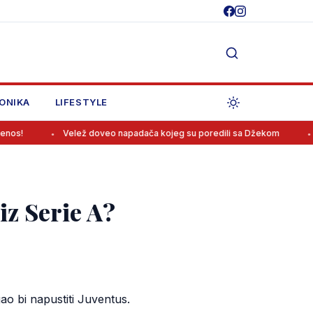
ONIKA
LIFESTYLE
Velež doveo napadača kojeg su poredili sa Džekom
Rodri odbio 
iz Serie A?
o bi napustiti Juventus.