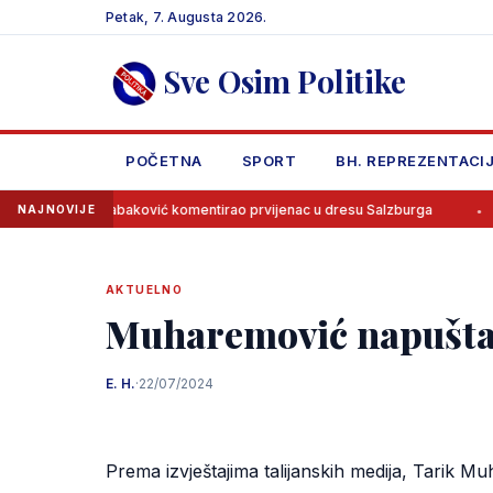
Skip
Petak, 7. Augusta 2026.
to
content
Sve Osim Politike
POČETNA
SPORT
BH. REPREZENTACI
Tabaković komentirao prvijenac u dresu Salzburga
Mladi bh. koš
NAJNOVIJE
AKTUELNO
Muharemović napušta J
E. H.
·
22/07/2024
Prema izvještajima talijanskih medija, Tarik 