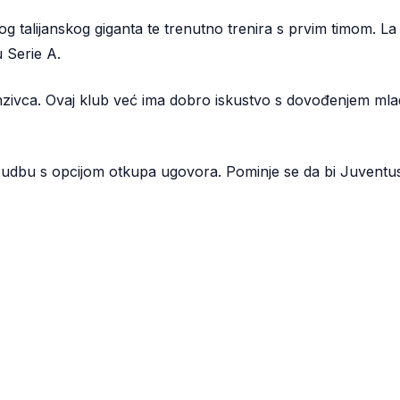
 talijanskog giganta te trenutno trenira s prvim timom. La 
 Serie A.
zivca. Ovaj klub već ima dobro iskustvo s dovođenjem mladi
bu s opcijom otkupa ugovora. Pominje se da bi Juventus m