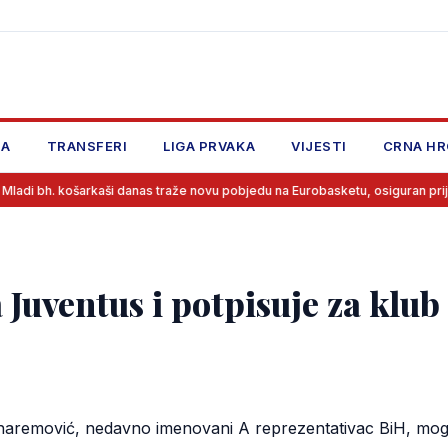
JA
TRANSFERI
LIGA PRVAKA
VIJESTI
CRNA HR
arkaši danas traže novu pobjedu na Eurobasketu, osiguran prijenos!
uventus i potpisuje za klub 
Muharemović, nedavno imenovani A reprezentativac BiH, moga