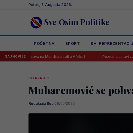
Skip
Petak, 7. Augusta 2026.
to
content
Sve Osim Politike
POČETNA
SPORT
BH. REPREZENTACI
va na Mundijalu seli u Afriku?
Poznati sastavi za meč na Grbavici, 
NAJNOVIJE
ISTAKNUTE
Muharemović se pohva
Redakcija Sop
·
28/05/2026