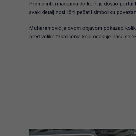
Prema informacijama do kojih je došao portal R
svaki detalj nosi lični pečat i simboliku povez
Muharemović je ovom objavom pokazao koliko mu
pred veliko takmičenje koje očekuje našu selek