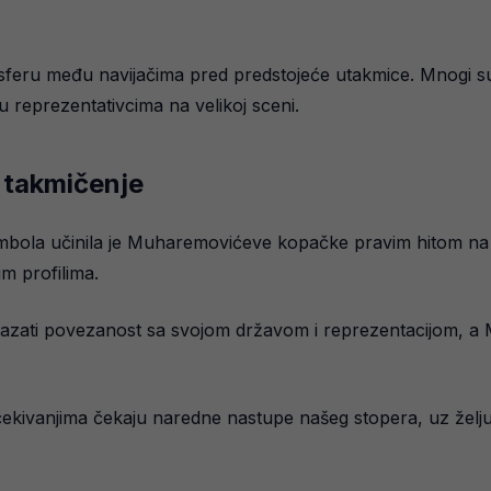
sferu među navijačima pred predstojeće utakmice. Mnogi su
ju reprezentativcima na velikoj sceni.
 takmičenje
imbola učinila je Muharemovićeve kopačke pravim hitom na
im profilima.
kazati povezanost sa svojom državom i reprezentacijom, a
očekivanjima čekaju naredne nastupe našeg stopera, uz žel