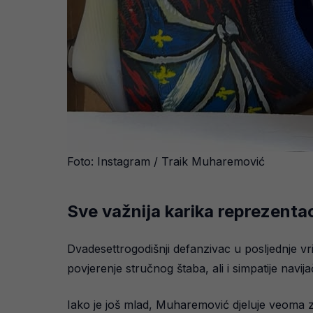
Foto: Instagram / Traik Muharemović
Sve važnija karika reprezentac
Dvadesettrogodišnji defanzivac u posljednje vr
povjerenje stručnog štaba, ali i simpatije navij
Iako je još mlad, Muharemović djeluje veoma zr