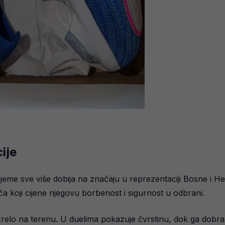
ije
ijeme sve više dobija na značaju u reprezentaciji Bosne i H
ača koji cijene njegovu borbenost i sigurnost u odbrani.
elo na terenu. U duelima pokazuje čvrstinu, dok ga dobra igr