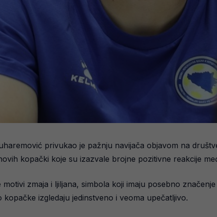
uharemović privukao je pažnju navijača objavom na druš
u novih kopački koje su izazvale brojne pozitivne reakcije m
tivi zmaja i ljiljana, simbola koji imaju posebno značenje 
 kopačke izgledaju jedinstveno i veoma upečatljivo.