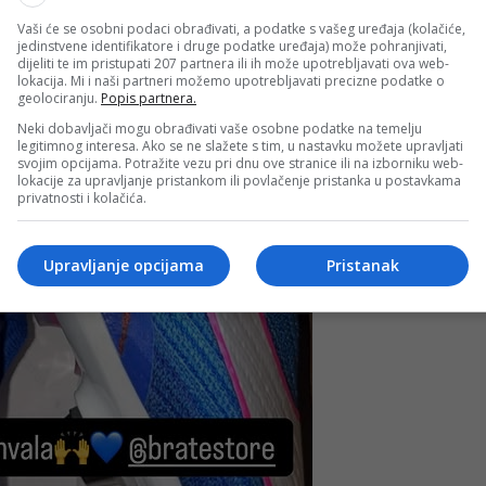
Vaši će se osobni podaci obrađivati, a podatke s vašeg uređaja (kolačiće,
jedinstvene identifikatore i druge podatke uređaja) može pohranjivati,
dijeliti te im pristupati 207 partnera ili ih može upotrebljavati ova web-
lokacija. Mi i naši partneri možemo upotrebljavati precizne podatke o
geolociranju.
Popis partnera.
Neki dobavljači mogu obrađivati vaše osobne podatke na temelju
legitimnog interesa. Ako se ne slažete s tim, u nastavku možete upravljati
svojim opcijama. Potražite vezu pri dnu ove stranice ili na izborniku web-
lokacije za upravljanje pristankom ili povlačenje pristanka u postavkama
privatnosti i kolačića.
Upravljanje opcijama
Pristanak