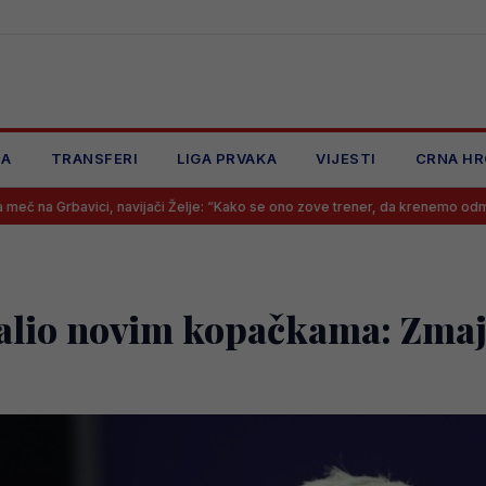
JA
TRANSFERI
LIGA PRVAKA
VIJESTI
CRNA HR
navijači Želje: “Kako se ono zove trener, da krenemo odmah psovati”
lio novim kopačkama: Zmajev