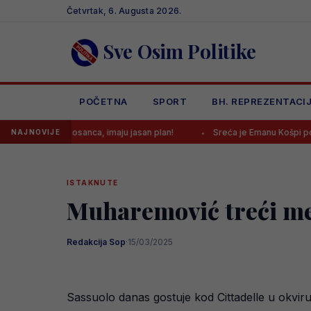
Skip
Četvrtak, 6. Augusta 2026.
to
content
Sve Osim Politike
POČETNA
SPORT
BH. REPREZENTACI
a Bosanca, imaju jasan plan!
Sreća je Emanu Košpi ponovo okrenu
NAJNOVIJE
ISTAKNUTE
Muharemović treći meč
Redakcija Sop
·
15/03/2025
Sassuolo danas gostuje kod Cittadelle u okvir