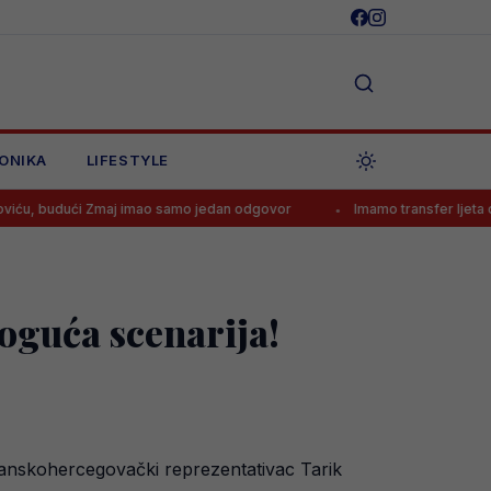
ONIKA
LIFESTYLE
 Zmaj imao samo jedan odgovor
Imamo transfer ljeta od 140.000.0
oguća scenarija!
osanskohercegovački reprezentativac Tarik