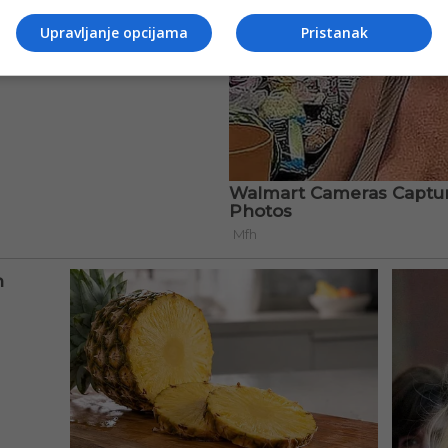
Upravljanje opcijama
Pristanak