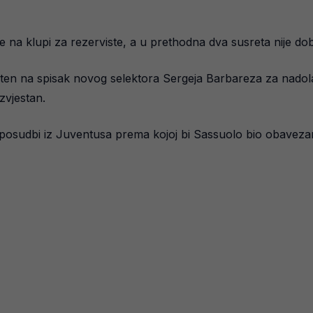
na klupi za rezerviste, a u prethodna dva susreta nije dobio
ten na spisak novog selektora Sergeja Barbareza za nadola
zvjestan.
j posudbi iz Juventusa prema kojoj bi Sassuolo bio obavezan