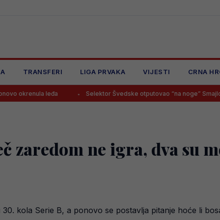
JA
TRANSFERI
LIGA PRVAKA
VIJESTI
CRNA HR
la leđa
Selektor Švedske otputovao “na noge” Smajloviću, budući
 zaredom ne igra, dva su m
u 30. kola Serie B, a ponovo se postavlja pitanje hoće li b