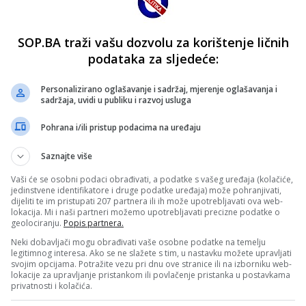
SOP.BA traži vašu dozvolu za korištenje ličnih
podataka za sljedeće:
Personalizirano oglašavanje i sadržaj, mjerenje oglašavanja i
sadržaja, uvidi u publiku i razvoj usluga
Pohrana i/ili pristup podacima na uređaju
Saznajte više
Vaši će se osobni podaci obrađivati, a podatke s vašeg uređaja (kolačiće,
jedinstvene identifikatore i druge podatke uređaja) može pohranjivati,
dijeliti te im pristupati 207 partnera ili ih može upotrebljavati ova web-
lokacija. Mi i naši partneri možemo upotrebljavati precizne podatke o
geolociranju.
Popis partnera.
Neki dobavljači mogu obrađivati vaše osobne podatke na temelju
legitimnog interesa. Ako se ne slažete s tim, u nastavku možete upravljati
svojim opcijama. Potražite vezu pri dnu ove stranice ili na izborniku web-
lokacije za upravljanje pristankom ili povlačenje pristanka u postavkama
privatnosti i kolačića.