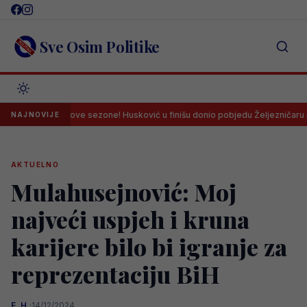
Skip
to
content
Sve Osim Politike
četak nove sezone! Husković u finišu donio pobjedu Željezničaru na Grbavi
NAJNOVIJE
AKTUELNO
Mulahusejnović: Moj
najveći uspjeh i kruna
karijere bilo bi igranje za
reprezentaciju BiH
E. H.
·
14/12/2024