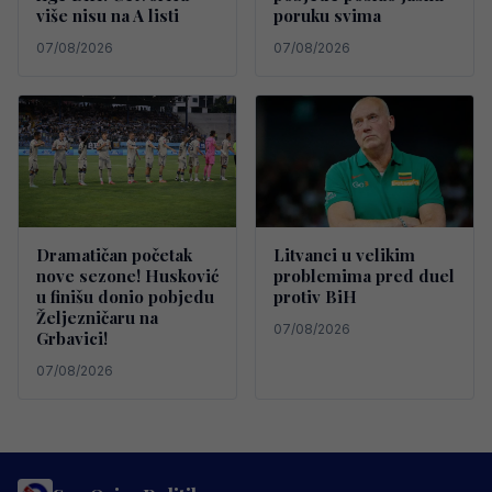
više nisu na A listi
poruku svima
07/08/2026
07/08/2026
Dramatičan početak
Litvanci u velikim
nove sezone! Husković
problemima pred duel
u finišu donio pobjedu
protiv BiH
Željezničaru na
07/08/2026
Grbavici!
07/08/2026