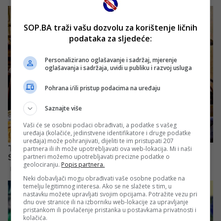
SOP.BA traži vašu dozvolu za korištenje ličnih
podataka za sljedeće:
Personalizirano oglašavanje i sadržaj, mjerenje
oglašavanja i sadržaja, uvidi u publiku i razvoj usluga
Pohrana i/ili pristup podacima na uređaju
Saznajte više
Vaši će se osobni podaci obrađivati, a podatke s vašeg
uređaja (kolačiće, jedinstvene identifikatore i druge podatke
uređaja) može pohranjivati, dijeliti te im pristupati 207
partnera ili ih može upotrebljavati ova web-lokacija. Mi i naši
partneri možemo upotrebljavati precizne podatke o
geolociranju.
Popis partnera.
Neki dobavljači mogu obrađivati vaše osobne podatke na
temelju legitimnog interesa. Ako se ne slažete s tim, u
nastavku možete upravljati svojim opcijama. Potražite vezu pri
dnu ove stranice ili na izborniku web-lokacije za upravljanje
pristankom ili povlačenje pristanka u postavkama privatnosti i
kolačića.