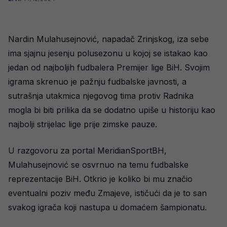
Nardin Mulahusejnović, napadač Zrinjskog, iza sebe
ima sjajnu jesenju polusezonu u kojoj se istakao kao
jedan od najboljih fudbalera Premijer lige BiH. Svojim
igrama skrenuo je pažnju fudbalske javnosti, a
sutrašnja utakmica njegovog tima protiv Radnika
mogla bi biti prilika da se dodatno upiše u historiju kao
najbolji strijelac lige prije zimske pauze.
U razgovoru za portal MeridianSportBH,
Mulahusejnović se osvrnuo na temu fudbalske
reprezentacije BiH. Otkrio je koliko bi mu značio
eventualni poziv među Zmajeve, ističući da je to san
svakog igrača koji nastupa u domaćem šampionatu.