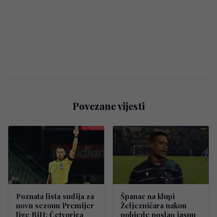
Povezane vijesti
Poznata lista sudija za
Španac na klupi
novu sezonu Premijer
Željezničara nakon
lige BiH: Četvorica
pobjede poslao jasnu