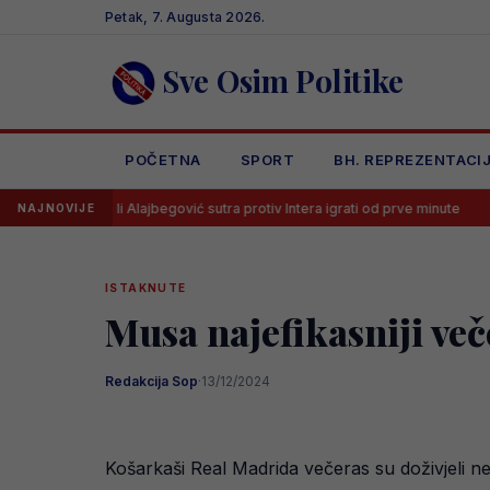
Skip
Petak, 7. Augusta 2026.
to
content
Sve Osim Politike
POČETNA
SPORT
BH. REPREZENTACI
 li Alajbegović sutra protiv Intera igrati od prve minute
Luka Kuleno
NAJNOVIJE
ISTAKNUTE
Musa najefikasniji več
Redakcija Sop
·
13/12/2024
Košarkaši Real Madrida večeras su doživjeli n