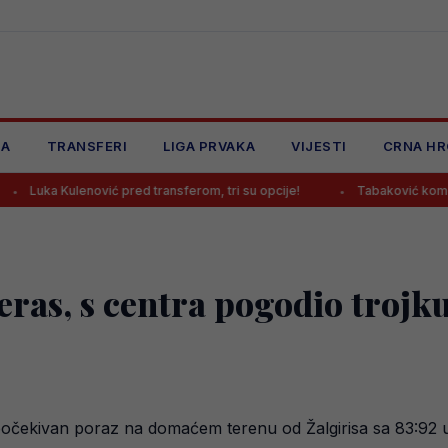
JA
TRANSFERI
LIGA PRVAKA
VIJESTI
CRNA HR
vić pred transferom, tri su opcije!
Tabaković komentirao prvijenac
eras, s centra pogodio trojk
eočekivan poraz na domaćem terenu od Žalgirisa sa 83:92 u 