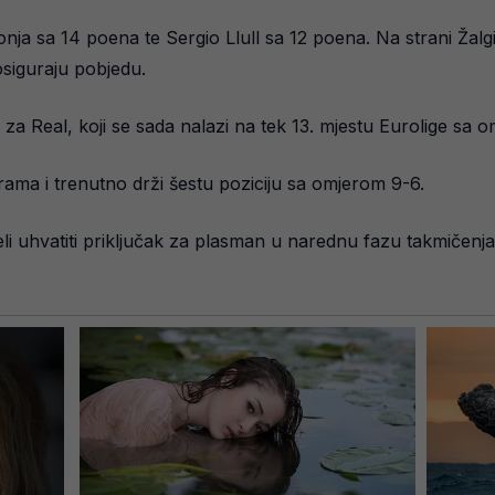
zonja sa 14 poena te Sergio Llull sa 12 poena. Na strani Žalgi
 osiguraju pobjedu.
za Real, koji se sada nalazi na tek 13. mjestu Eurolige sa 
grama i trenutno drži šestu poziciju sa omjerom 9-6.
li uhvatiti priključak za plasman u narednu fazu takmičenja