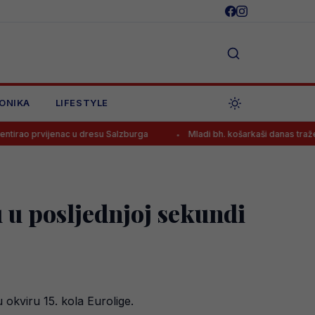
ONIKA
LIFESTYLE
 u dresu Salzburga
Mladi bh. košarkaši danas traže novu pobjedu 
u u posljednjoj sekundi
okviru 15. kola Eurolige.