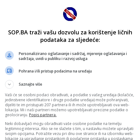
SOP.BA traži vašu dozvolu za korištenje ličnih
podataka za sljedeće:
Personalizirano oglašavanje i sadržaj, mjerenje oglašavanja i
sadržaja, uvidi u publiku i razvoj usluga
Pohrana i/ili pristup podacima na uređaju
Saznajte više
Vaši će se osobni podaci obrađivati, a podatke s vašeg uređaja (kolačiće,
jedinstvene identifikatore i druge podatke uređaja) može pohranjivati,
dijeliti te im pristupati 207 partnera ili ih može upotrebljavati ova web-
lokacija. Mi i naši partneri možemo upotrebljavati precizne podatke o
geolociranju.
Popis partnera.
Neki dobavljači mogu obrađivati vaše osobne podatke na temelju
legitimnog interesa. Ako se ne slažete s tim, u nastavku možete upravljati
svojim opcijama. Potražite vezu pri dnu ove stranice ili na izborniku web-
lokacije za upravljanje pristankom ili povlačenje pristanka u postavkama