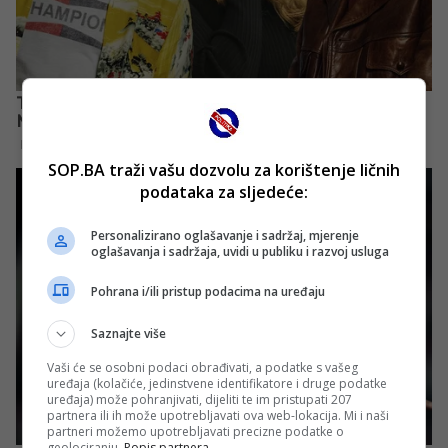
SOP.BA traži vašu dozvolu za korištenje ličnih
podataka za sljedeće:
Personalizirano oglašavanje i sadržaj, mjerenje
oglašavanja i sadržaja, uvidi u publiku i razvoj usluga
Pohrana i/ili pristup podacima na uređaju
Saznajte više
Vaši će se osobni podaci obrađivati, a podatke s vašeg
uređaja (kolačiće, jedinstvene identifikatore i druge podatke
uređaja) može pohranjivati, dijeliti te im pristupati 207
partnera ili ih može upotrebljavati ova web-lokacija. Mi i naši
partneri možemo upotrebljavati precizne podatke o
geolociranju.
Popis partnera.