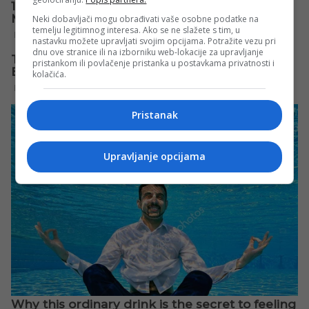
Neki dobavljači mogu obrađivati vaše osobne podatke na
temelju legitimnog interesa. Ako se ne slažete s tim, u
nastavku možete upravljati svojim opcijama. Potražite vezu pri
dnu ove stranice ili na izborniku web-lokacije za upravljanje
pristankom ili povlačenje pristanka u postavkama privatnosti i
kolačića.
Pristanak
Upravljanje opcijama