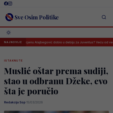
Skip
to
content
Sve Osim Politike
oju je ocjenu Alajbegović dobio u debiju za Juventus? Veću od većine..
NAJNOVIJE
ISTAKNUTE
Muslić oštar prema sudiji,
stao u odbranu Džeke, evo
šta je poručio
Redakcija Sop
·
15/03/2026