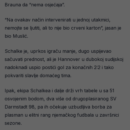
Brauna da “nema osjećaja”.
“Na ovakav način intervenirati u jednoj utakmici,
nemojte se ljutiti, ali to nije bio crveni karton”, jasan je
bio Muslić.
Schalke je, uprkos igraču manje, dugo uspijevao
sačuvati prednost, ali je Hannover u dubokoj sudijskoj
nadoknadi uspio postići gol za konačnih 2:2 i tako
pokvariti slavlje domaćeg tima.
Ipak, ekipa Schalkea i dalje drži vrh tabele u sa 51
osvojenim bodom, dva više od drugoplasiranog SV
Darmstadt 98, pa ih očekuje uzbudljiva borba za
plasman u elitni rang njemačkog fudbala u završnici
sezone.