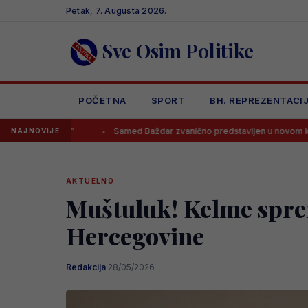
Skip
Petak, 7. Augusta 2026.
to
content
Sve Osim Politike
POČETNA
SPORT
BH. REPREZENTACI
”
Samed Baždar zvanično predstavljen u novom klubu
Spa
NAJNOVIJE
AKTUELNO
Muštuluk! Kelme sprem
Hercegovine
Redakcija
·
28/05/2026