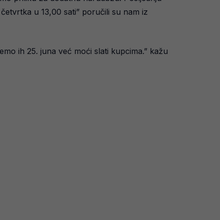
etvrtka u 13,00 sati” poručili su nam iz
emo ih 25. juna već moći slati kupcima.” kažu