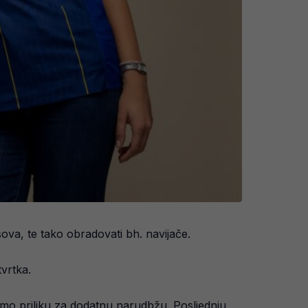
ova, te tako obradovati bh. navijače.
tvrtka.
mo priliku za dodatnu narudbžu. Posljednju