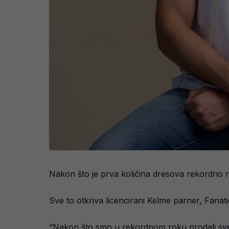
Nakon što je prva količina dresova rekordno ra
Sve to otkriva licencirani Kelme parner, Fanati
“Nakon što smo u rekordnom roku prodali sve 