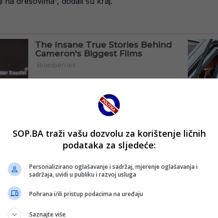
i na dresovima”, dodali su kraj.
SOP.BA traži vašu dozvolu za korištenje ličnih
podataka za sljedeće:
Personalizirano oglašavanje i sadržaj, mjerenje oglašavanja i
sadržaja, uvidi u publiku i razvoj usluga
Pohrana i/ili pristup podacima na uređaju
Saznajte više