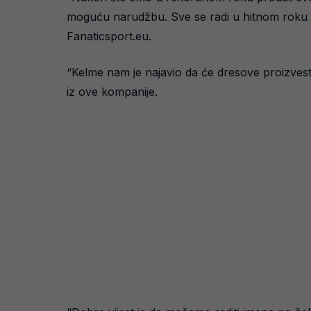
moguću narudžbu. Sve se radi u hitnom roku ta
Fanaticsport.eu.
“Kelme nam je najavio da će dresove proizvest
iz ove kompanije.