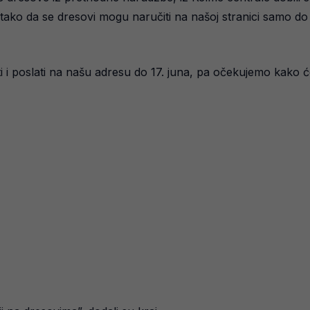
ko da se dresovi mogu naručiti na našoj stranici samo do č
i i poslati na našu adresu do 17. juna, pa očekujemo kako ć