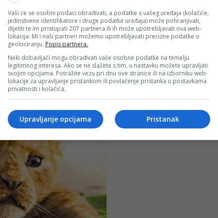
Vaši će se osobni podaci obrađivati, a podatke s vašeg uređaja (kolačiće,
jedinstvene identifikatore i druge podatke uređaja) može pohranjivati,
dijeliti te im pristupati 207 partnera ili ih može upotrebljavati ova web-
lokacija. Mi i naši partneri možemo upotrebljavati precizne podatke o
geolociranju.
Popis partnera.
Neki dobavljači mogu obrađivati vaše osobne podatke na temelju
legitimnog interesa. Ako se ne slažete s tim, u nastavku možete upravljati
svojim opcijama. Potražite vezu pri dnu ove stranice ili na izborniku web-
lokacije za upravljanje pristankom ili povlačenje pristanka u postavkama
privatnosti i kolačića.
Upravljanje opcijama
Pristanak