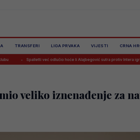
JA
TRANSFERI
LIGA PRVAKA
VIJESTI
CRNA HR
lletti već odlučio hoće li Alajbegović sutra protiv Intera igrati od prve minut
io veliko iznenađenje za na