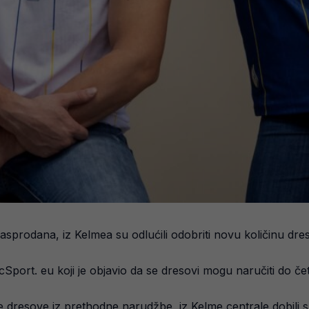
sprodana, iz Kelmea su odlućili odobriti novu količinu dres
cSport. eu koji je objavio da se dresovi mogu naručiti do če
dresove iz prethodne narudžbe, iz Kelme centrale dobili s