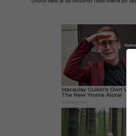
“Dobra vijest je da možemo raditi imena po želj