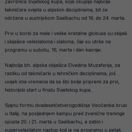
Završnica Svjetskog kupa, koja okuplja najbolje
takmičare svijeta u alpskim disciplinama, bit će
održana u austrijskom Saalbachu od 16. do 24. marta.
Prvi u borbi za male i velike kristalne globuse su skijaši
i skijašice veleslaloma i slaloma, čije su utrke na
programu u subotu, 16. marta i dan kasnije.
Najbolja bh. alpska skijašica Elvedina Muzaferija, za
razliku od takmičarki u tehničkim disciplinama, još
uvijek ima vremena da se što bolje pripremi za prvi,
historijski start u finalu Svjetskog kupa.
Sjajnu formu dvadesetčetverogodišnja Visočanka brusi
u Italiji, na posljednjem kampu pred zvanične treninge
spusta 20. i 21. marta u Saalbachu, a zatim i
superveleslalom nastup koji je na programu u petak