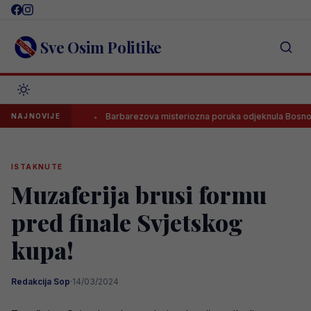
Skip
to
content
Sve Osim Politike
uka UEFA?
Barbarezova misteriozna poruka odjeknula Bosnom i H
NAJNOVIJE
ISTAKNUTE
Muzaferija brusi formu
pred finale Svjetskog
kupa!
Redakcija Sop
·
14/03/2024