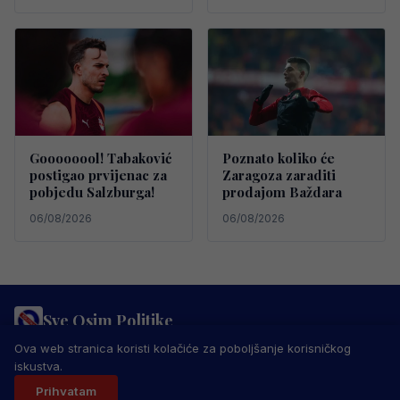
Goooooool! Tabaković
Poznato koliko će
postigao prvijenac za
Zaragoza zaraditi
pobjedu Salzburga!
prodajom Baždara
06/08/2026
06/08/2026
Sve Osim Politike
PRAVILA PRIVATNOSTI
MARKETING
USLOVI KORIŠTENJA
Ova web stranica koristi kolačiće za poboljšanje korisničkog
IMPRESSUM
KONTAKT
iskustva.
© 2026 Sve Osim Politike. Sva prava zadržana.
Prihvatam