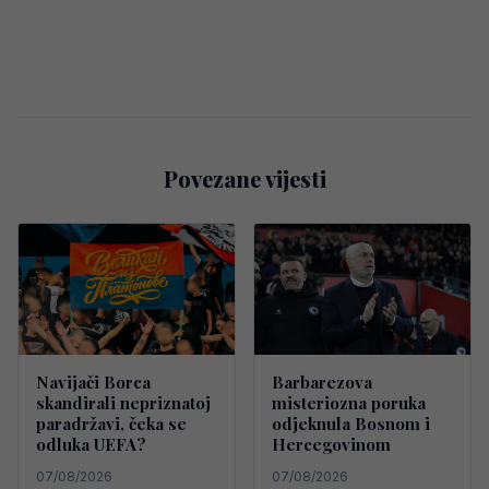
Povezane vijesti
Navijači Borca
Barbarezova
skandirali nepriznatoj
misteriozna poruka
paradržavi, čeka se
odjeknula Bosnom i
odluka UEFA?
Hercegovinom
07/08/2026
07/08/2026