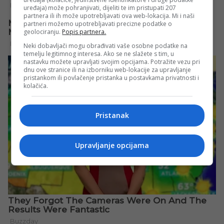
uređaja) može pohranjivati, dijeliti te im pristupati 207
partnera ili ih može upotrebljavati ova web-lokacija. Mi i naši
partneri možemo upotrebljavati precizne podatke o
geolociranju.
Popis partnera.
Neki dobavljači mogu obrađivati vaše osobne podatke na
temelju legitimnog interesa. Ako se ne slažete s tim, u
nastavku možete upravljati svojim opcijama. Potražite vezu pri
dnu ove stranice ili na izborniku web-lokacije za upravljanje
pristankom ili povlačenje pristanka u postavkama privatnosti i
kolačića.
Pristanak
Upravljanje opcijama