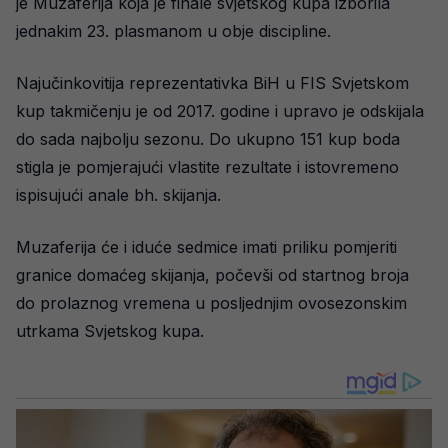
je Muzaferija koja je finale svjetskog kupa izborila
jednakim 23. plasmanom u obje discipline.
Najučinkovitija reprezentativka BiH u FIS Svjetskom
kup takmičenju je od 2017. godine i upravo je odskijala
do sada najbolju sezonu. Do ukupno 151 kup boda
stigla je pomjerajući vlastite rezultate i istovremeno
ispisujući anale bh. skijanja.
Muzaferija će i iduće sedmice imati priliku pomjeriti
granice domaćeg skijanja, počevši od startnog broja
do prolaznog vremena u posljednjim ovosezonskim
utrkama Svjetskog kupa.