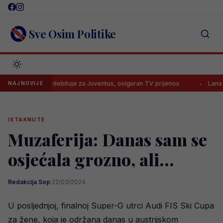
Skip
to
content
Sve Osim Politike
u subotu debituje za Juventus, osiguran TV prijenos
Lana Pudar pr
NAJNOVIJE
ISTAKNUTE
Muzaferija: Danas sam se
osjećala grozno, ali…
Redakcija Sop
·
22/03/2024
U posljednjoj, finalnoj Super-G utrci Audi FIS Ski Cupa
za žene, koja je održana danas u austrijskom