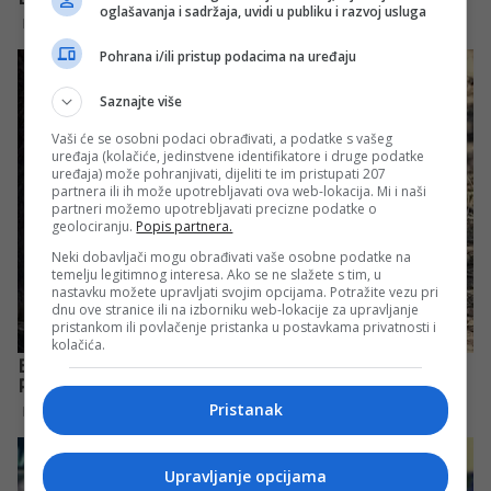
oglašavanja i sadržaja, uvidi u publiku i razvoj usluga
Pohrana i/ili pristup podacima na uređaju
Saznajte više
Vaši će se osobni podaci obrađivati, a podatke s vašeg
uređaja (kolačiće, jedinstvene identifikatore i druge podatke
uređaja) može pohranjivati, dijeliti te im pristupati 207
partnera ili ih može upotrebljavati ova web-lokacija. Mi i naši
partneri možemo upotrebljavati precizne podatke o
geolociranju.
Popis partnera.
Neki dobavljači mogu obrađivati vaše osobne podatke na
temelju legitimnog interesa. Ako se ne slažete s tim, u
nastavku možete upravljati svojim opcijama. Potražite vezu pri
dnu ove stranice ili na izborniku web-lokacije za upravljanje
pristankom ili povlačenje pristanka u postavkama privatnosti i
kolačića.
Pristanak
Upravljanje opcijama