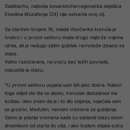
Saalbachu, najbolja bosanskohercegovačka skijašica
Elvedina Muzaferija (24) nije ostvarila svoj cilj.
Sa startnim brojem 19, mlada Visočanka krenula je
hrabro i u prvom sektoru imala drugo najbrže vrijeme
utrke, ali je nedugo zatim gubitak ravnoteže izbacio sa
staze.
Vidno razočarana, na sreću bez težih povreda,
napustila je stazu.
“U prvom sektoru uspjela sam biti jako dobra. Nakon
toga vidjeli ste šta se desilo, trenutak disbalansa me
koštao. Iako znam da je i to dio skijanja, osjećala sam
se grozno. Međutim, nemam vremena za gubljenje.
Samo je pitanje vremena kada ću sastaviti stazu istom
dinamikom od starta do cilja, i ako budem skijala sutra