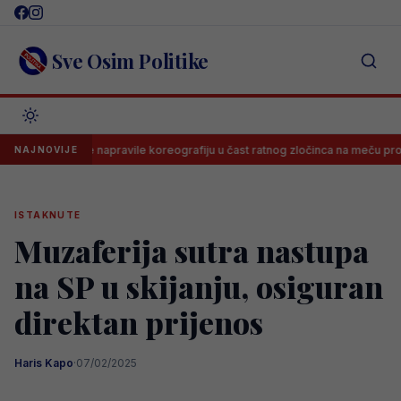
Skip
to
content
Sve Osim Politike
a: Delije napravile koreografiju u čast ratnog zločinca na meču protiv Nov
NAJNOVIJE
ISTAKNUTE
Muzaferija sutra nastupa
na SP u skijanju, osiguran
direktan prijenos
Haris Kapo
·
07/02/2025