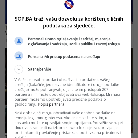
SOP.BA traži vašu dozvolu za korištenje ličnih
podataka za sljedeće:
Personalizirano oglašavanje i sadržaj, mjerenje
oglašavanja i sadržaja, uvidi u publiku i razvoj usluga
Pohrana i/ili pristup podacima na uređaju
Saznajte više
Vaši će se osobni podaci obrađivati, a podatke s vašeg
uređaja (kolačiće, jedinstvene identifikatore i druge podatke
uređaja) može pohranjivati, dijeliti te im pristupati 207
partnera ili ih može upotrebljavati ova web-lokacija. Mi i naši
partneri možemo upotrebljavati precizne podatke o
geolociranju.
Popis partnera.
Neki dobavljači mogu obrađivati vaše osobne podatke na
temelju legitimnog interesa. Ako se ne slažete s tim, u
nastavku možete upravljati svojim opcijama. Potražite vezu pri
dnu ove stranice ili na izborniku web-lokacije za upravljanje
pristankom ili povlačenje pristanka u postavkama privatnosti i
kolačića.