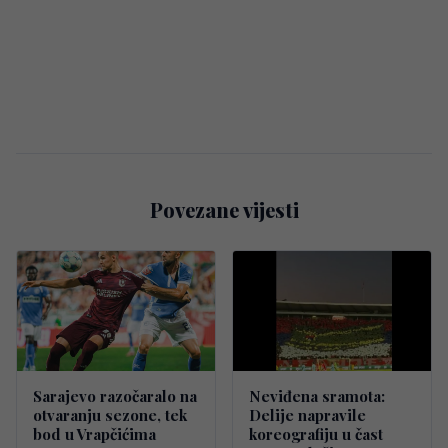
Povezane vijesti
Sarajevo razočaralo na
Neviđena sramota:
otvaranju sezone, tek
Delije napravile
bod u Vrapčićima
koreografiju u čast