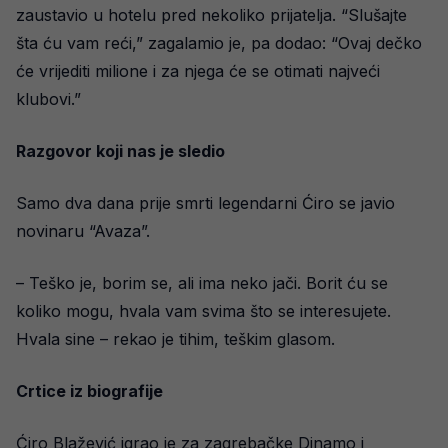
zaustavio u hotelu pred nekoliko prijatelja. “Slušajte
šta ću vam reći,” zagalamio je, pa dodao: “Ovaj dečko
će vrijediti milione i za njega će se otimati najveći
klubovi.”
Razgovor koji nas je sledio
Samo dva dana prije smrti legendarni Ćiro se javio
novinaru “Avaza”.
– Teško je, borim se, ali ima neko jači. Borit ću se
koliko mogu, hvala vam svima što se interesujete.
Hvala sine – rekao je tihim, teškim glasom.
Crtice iz biografije
Ćiro Blažević igrao je za zagrebačke Dinamo i