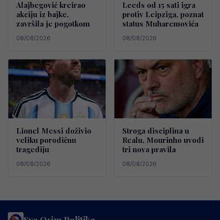
Alajbegović kreirao
Leeds od 15 sati igra
akciju iz bajke,
protiv Leipziga, poznat
završila je pogotkom
status Muharemovića
08/08/2026
08/08/2026
Lionel Messi doživio
Stroga disciplina u
veliku porodičnu
Realu, Mourinho uvodi
tragediju
tri nova pravila
08/08/2026
08/08/2026
Sve Osim Politike