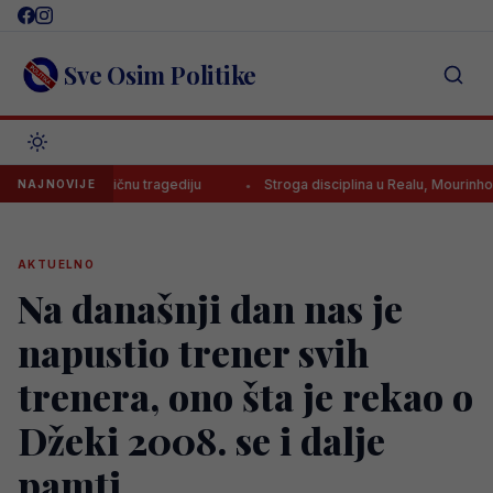
Skip
to
content
Sve Osim Politike
iku porodičnu tragediju
Stroga disciplina u Realu, Mourinho uvodi tri
NAJNOVIJE
AKTUELNO
Na današnji dan nas je
napustio trener svih
trenera, ono šta je rekao o
Džeki 2008. se i dalje
pamti