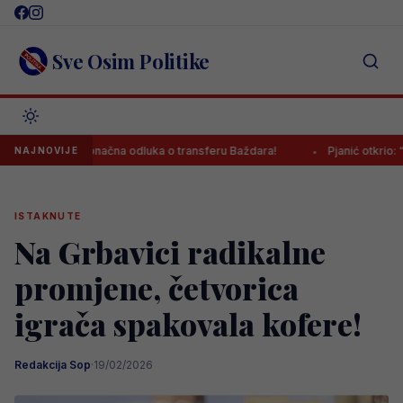
Skip
to
content
Sve Osim Politike
ena konačna odluka o transferu Baždara!
Pjanić otkrio: “Za Kerima j
NAJNOVIJE
ISTAKNUTE
Na Grbavici radikalne
promjene, četvorica
igrača spakovala kofere!
Redakcija Sop
·
19/02/2026