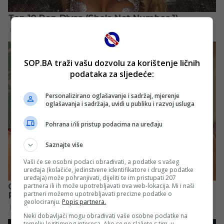
SOP.BA traži vašu dozvolu za korištenje ličnih
podataka za sljedeće:
Personalizirano oglašavanje i sadržaj, mjerenje
oglašavanja i sadržaja, uvidi u publiku i razvoj usluga
Pohrana i/ili pristup podacima na uređaju
Saznajte više
Vaši će se osobni podaci obrađivati, a podatke s vašeg
uređaja (kolačiće, jedinstvene identifikatore i druge podatke
uređaja) može pohranjivati, dijeliti te im pristupati 207
partnera ili ih može upotrebljavati ova web-lokacija. Mi i naši
partneri možemo upotrebljavati precizne podatke o
geolociranju.
Popis partnera.
Neki dobavljači mogu obrađivati vaše osobne podatke na
temelju legitimnog interesa. Ako se ne slažete s tim, u