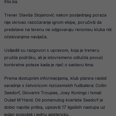
Klix.ba.
Trener Slaviša Stojanović nakon posljednjeg poraza
nije skrivao razočaranje igrom ekipe, poručivši da
predstave na terenu ne odgovaraju renomeu kluba niti
očekivanjima navijača.
Uslijedili su razgovori s upravom, koja je treneru
pružila podršku, ali je istovremeno odlučila povući
konkretne poteze kada je riječ o sastavu tima.
Prema dostupnim informacijama, klub planira raskid
saradnje s četvoricom nizozemskih fudbalera: Collin
Seedorf, Giovanni Troupee, Joey Konings i Ismail
Oulad M'Hand. Od pomenutog kvarteta Seedorf je
dobio najviše prilika, upisavši 17 ligaških nastupa uz
jedan pogodak i jednu asistenciju.