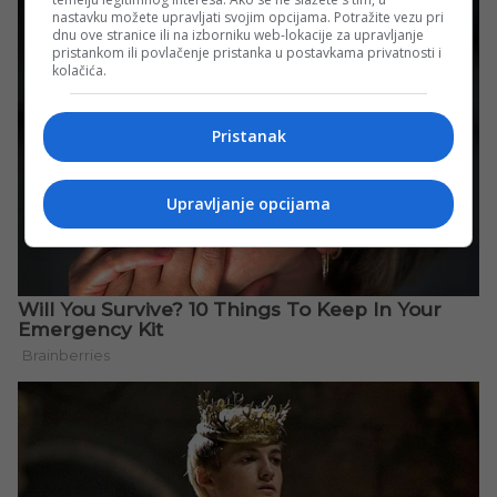
nastavku možete upravljati svojim opcijama. Potražite vezu pri
dnu ove stranice ili na izborniku web-lokacije za upravljanje
pristankom ili povlačenje pristanka u postavkama privatnosti i
kolačića.
Pristanak
Upravljanje opcijama