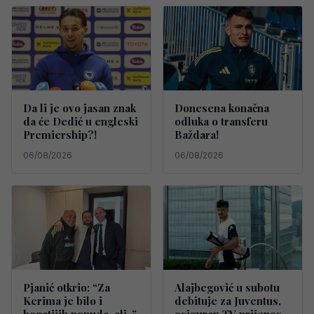
Da li je ovo jasan znak
Donesena konačna
da će Dedić u engleski
odluka o transferu
Premiership?!
Baždara!
06/08/2026
06/08/2026
Pjanić otkrio: “Za
Alajbegović u subotu
Kerima je bilo i
debituje za Juventus,