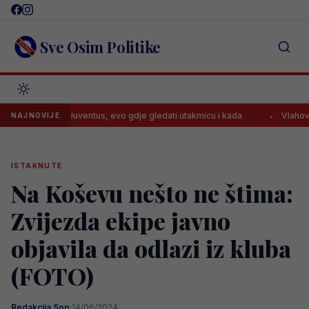
Skip
to
content
Sve Osim Politike
ituje za Juventus, evo gdje gledati utakmicu i kada
Vlahović stiže 
NAJNOVIJE
ISTAKNUTE
Na Koševu nešto ne štima:
Zvijezda ekipe javno
objavila da odlazi iz kluba
(FOTO)
Redakcija Sop
·
14/06/2024