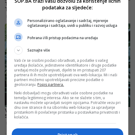
SOP.BA traži vašu dozvolu za korištenje ličnih
podataka za sljedeće:
Personalizirano oglašavanje i sadržaj, mjerenje
oglašavanja i sadržaja, uvidi u publiku i razvoj usluga
Pohrana i/ili pristup podacima na uređaju
Saznajte više
Vaši će se osobni podaci obrađivati, a podatke s vašeg
uređaja (kolačiće, jedinstvene identifikatore i druge podatke
uređaja) može pohranjivati, dijeliti te im pristupati 207
partnera ili ih može upotrebljavati ova web-lokacija. Mi i naši
partneri možemo upotrebljavati precizne podatke o
geolociranju.
Popis partnera.
Neki dobavljači mogu obrađivati vaše osobne podatke na
temelju legitimnog interesa. Ako se ne slažete s tim, u
nastavku možete upravljati svojim opcijama. Potražite vezu pri
dnu ove stranice ili na izborniku web-lokacije za upravljanje
pristankom ili povlačenje pristanka u postavkama privatnosti i
kolačića.
Pristanak