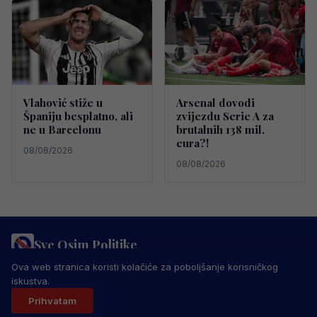
Vlahović stiže u
Arsenal dovodi
Španiju besplatno, ali
zvijezdu Serie A za
ne u Barcelonu
brutalnih 138 mil.
eura?!
08/08/2026
08/08/2026
Sve Osim Politike
PRAVILA PRIVATNOSTI
MARKETING
USLOVI KORIŠTENJA
Ova web stranica koristi kolačiće za poboljšanje korisničkog
IMPRESSUM
KONTAKT
iskustva.
© 2026 Sve Osim Politike. Sva prava zadržana.
Prihvatam