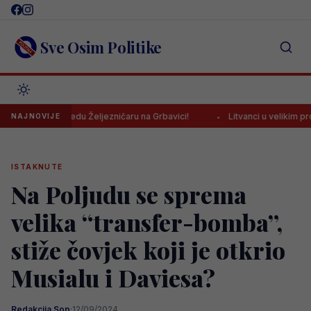
Skip
to
content
Sve Osim Politike
o pobjedu Željezničaru na Grbavici!
Litvanci u velikim problemima
NAJNOVIJE
ISTAKNUTE
Na Poljudu se sprema
velika “transfer-bomba”,
stiže čovjek koji je otkrio
Musialu i Daviesa?
Redakcija Sop
·
12/09/2024