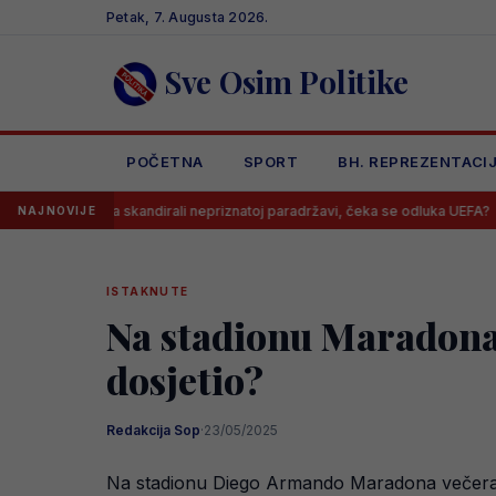
Skip
Petak, 7. Augusta 2026.
to
content
Sve Osim Politike
POČETNA
SPORT
BH. REPREZENTACI
 Borca skandirali nepriznatoj paradržavi, čeka se odluka UEFA?
Bar
NAJNOVIJE
ISTAKNUTE
Na stadionu Maradona 
dosjetio?
Redakcija Sop
·
23/05/2025
Na stadionu Diego Armando Maradona večeras vl