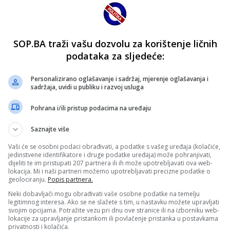
SOP.BA traži vašu dozvolu za korištenje ličnih
podataka za sljedeće:
Personalizirano oglašavanje i sadržaj, mjerenje oglašavanja i
sadržaja, uvidi u publiku i razvoj usluga
Pohrana i/ili pristup podacima na uređaju
Saznajte više
Vaši će se osobni podaci obrađivati, a podatke s vašeg uređaja (kolačiće,
jedinstvene identifikatore i druge podatke uređaja) može pohranjivati,
dijeliti te im pristupati 207 partnera ili ih može upotrebljavati ova web-
lokacija. Mi i naši partneri možemo upotrebljavati precizne podatke o
geolociranju.
Popis partnera.
Neki dobavljači mogu obrađivati vaše osobne podatke na temelju
legitimnog interesa. Ako se ne slažete s tim, u nastavku možete upravljati
svojim opcijama. Potražite vezu pri dnu ove stranice ili na izborniku web-
lokacije za upravljanje pristankom ili povlačenje pristanka u postavkama
privatnosti i kolačića.