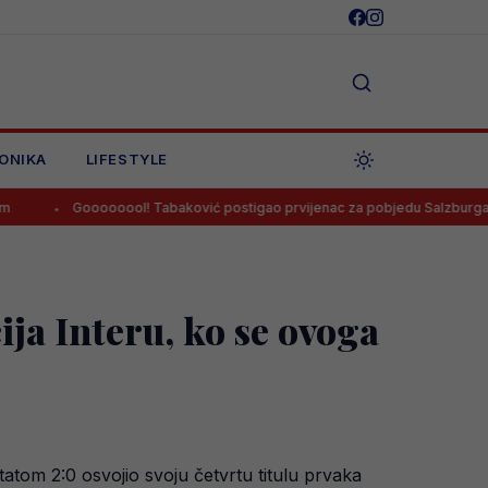
ONIKA
LIFESTYLE
oooooool! Tabaković postigao prvijenac za pobjedu Salzburga!
Sa
ja Interu, ko se ovoga
atom 2:0 osvojio svoju četvrtu titulu prvaka