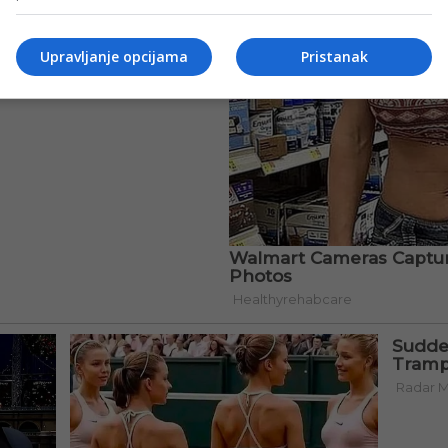
Upravljanje opcijama
Pristanak