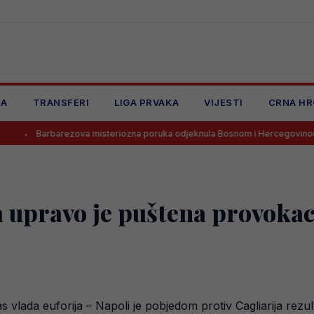
JA
TRANSFERI
LIGA PRVAKA
VIJESTI
CRNA HR
barezova misteriozna poruka odjeknula Bosnom i Hercegovinom
G
upravo je puštena provokaci
ada euforija – Napoli je pobjedom protiv Cagliarija rezult