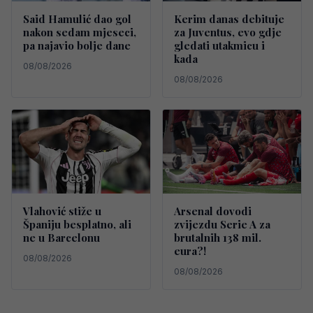
Said Hamulić dao gol
Kerim danas debituje
nakon sedam mjeseci,
za Juventus, evo gdje
pa najavio bolje dane
gledati utakmicu i
kada
08/08/2026
08/08/2026
Vlahović stiže u
Arsenal dovodi
Španiju besplatno, ali
zvijezdu Serie A za
ne u Barcelonu
brutalnih 138 mil.
eura?!
08/08/2026
08/08/2026