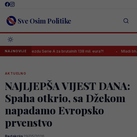
Skip
to
content
Sve Osim Politike
ijezdu Serie A za brutalnih 138 mil. eura?!
Mladi bh. košarkaši več
NAJNOVIJE
AKTUELNO
NAJLJEPŠA VIJEST DANA:
Spaha otkrio, sa Džekom
napadamo Evropsko
prvenstvo
Redakcija
·
29/05/2026