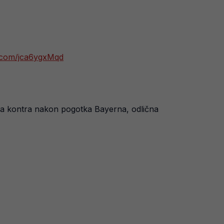
er.com/jca6ygxMqd
Brza kontra nakon pogotka Bayerna, odlična