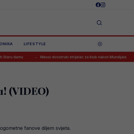
ONIKA
LIFESTYLE
Messi dvostruki strijelac za klub nakon Mundijala
Mohamed 
:1! (VIDEO)
ogometne fanove diljem svijeta.