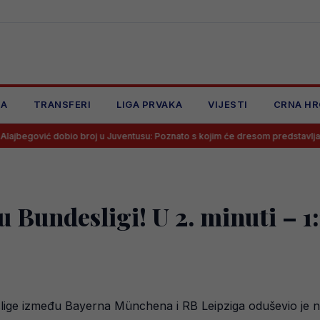
JA
TRANSFERI
LIGA PRVAKA
VIJESTI
CRNA HR
obio broj u Juventusu: Poznato s kojim će dresom predstavljati Staru damu
 Bundesligi! U 2. minuti – 1
slige između Bayerna Münchena i RB Leipziga oduševio je n