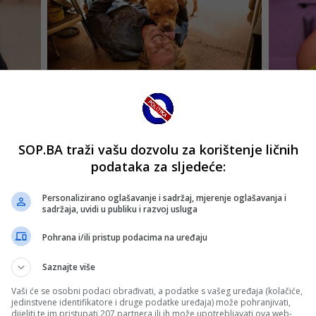
SOP.BA traži vašu dozvolu za korištenje ličnih
podataka za sljedeće:
Personalizirano oglašavanje i sadržaj, mjerenje oglašavanja i
sadržaja, uvidi u publiku i razvoj usluga
Pohrana i/ili pristup podacima na uređaju
Saznajte više
Vaši će se osobni podaci obrađivati, a podatke s vašeg uređaja (kolačiće,
jedinstvene identifikatore i druge podatke uređaja) može pohranjivati,
dijeliti te im pristupati 207 partnera ili ih može upotrebljavati ova web-