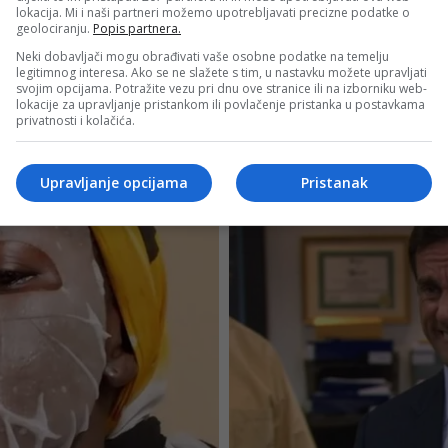
lokacija. Mi i naši partneri možemo upotrebljavati precizne podatke o
geolociranju.
Popis partnera.
Neki dobavljači mogu obrađivati vaše osobne podatke na temelju
legitimnog interesa. Ako se ne slažete s tim, u nastavku možete upravljati
svojim opcijama. Potražite vezu pri dnu ove stranice ili na izborniku web-
lokacije za upravljanje pristankom ili povlačenje pristanka u postavkama
privatnosti i kolačića.
Upravljanje opcijama
Pristanak