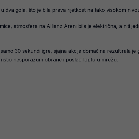
 u dva gola, što je bila prava rijetkost na tako visokom nivou
ice, atmosfera na Allianz Areni bila je električna, a niti 
o 30 sekundi igre, sjajna akcija domaćina rezultirala je 
oristio nesporazum obrane i poslao loptu u mrežu.