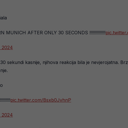
iala
NICH AFTER ONLY 30 SECONDS !!!!!!!!!!!!!!
pic.twitt
, 2024
0 sekundi kasnije, njihova reakcija bila je nevjerojatna. 
nje.
ko
!!!!!
pic.twitter.com/Bsxb0JvhnP
, 2024