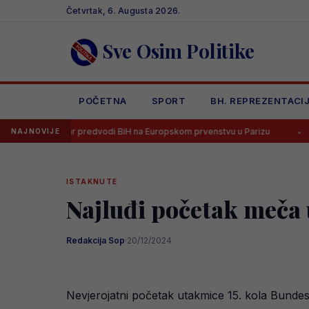
Skip
Četvrtak, 6. Augusta 2026.
to
content
Sve Osim Politike
POČETNA
SPORT
BH. REPREZENTACI
udar predvodi BiH na Europskom prvenstvu u Parizu
Alajbegović d
NAJNOVIJE
ISTAKNUTE
Najluđi početak meča u
Redakcija Sop
·
20/12/2024
Nevjerojatni početak utakmice 15. kola Bunde