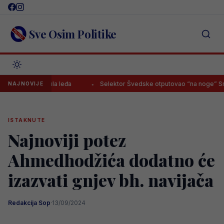
Skip
to
content
Sve Osim Politike
vo okrenula leđa
Selektor Švedske otputovao “na noge” Smajlović
NAJNOVIJE
ISTAKNUTE
Najnoviji potez
Ahmedhodžića dodatno će
izazvati gnjev bh. navijača
Redakcija Sop
·
13/09/2024