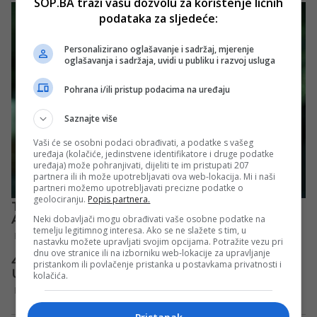
SOP.BA traži vašu dozvolu za korištenje ličnih
podataka za sljedeće:
Personalizirano oglašavanje i sadržaj, mjerenje
oglašavanja i sadržaja, uvidi u publiku i razvoj usluga
Pohrana i/ili pristup podacima na uređaju
Saznajte više
Vaši će se osobni podaci obrađivati, a podatke s vašeg
uređaja (kolačiće, jedinstvene identifikatore i druge podatke
uređaja) može pohranjivati, dijeliti te im pristupati 207
partnera ili ih može upotrebljavati ova web-lokacija. Mi i naši
partneri možemo upotrebljavati precizne podatke o
geolociranju.
Popis partnera.
Neki dobavljači mogu obrađivati vaše osobne podatke na
temelju legitimnog interesa. Ako se ne slažete s tim, u
nastavku možete upravljati svojim opcijama. Potražite vezu pri
dnu ove stranice ili na izborniku web-lokacije za upravljanje
pristankom ili povlačenje pristanka u postavkama privatnosti i
kolačića.