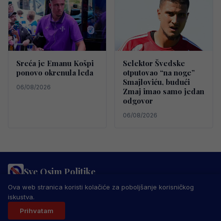
Sreća je Emanu Košpi
Selektor Švedske
ponovo okrenula leđa
otputovao “na noge”
Smajloviću, budući
06/08/2026
Zmaj imao samo jedan
odgovor
06/08/2026
Sve Osim Politike
PRAVILA PRIVATNOSTI
MARKETING
USLOVI KORIŠTENJA
Ova web stranica koristi kolačiće za poboljšanje korisničkog
IMPRESSUM
KONTAKT
iskustva.
© 2026 Sve Osim Politike. Sva prava zadržana.
Prihvatam