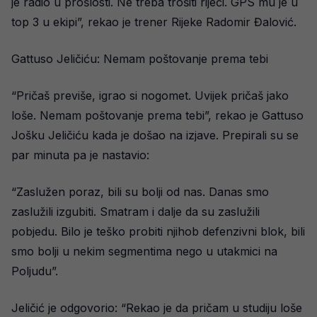
je radio u prošlosti. Ne treba trošiti riječi. GPS mu je u
top 3 u ekipi”, rekao je trener Rijeke Radomir Đalović.
Gattuso Jeličiću: Nemam poštovanje prema tebi
“Pričaš previše, igrao si nogomet. Uvijek pričaš jako
loše. Nemam poštovanje prema tebi”, rekao je Gattuso
Jošku Jeličiću kada je došao na izjave. Prepirali su se
par minuta pa je nastavio:
“Zaslužen poraz, bili su bolji od nas. Danas smo
zaslužili izgubiti. Smatram i dalje da su zaslužili
pobjedu. Bilo je teško probiti njihob defenzivni blok, bili
smo bolji u nekim segmentima nego u utakmici na
Poljudu”.
Jeličić je odgovorio: “Rekao je da pričam u studiju loše