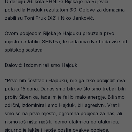
U derbiju 26. kola SHNL-a Rijeka je na Rujevici
pobijedila Hajduk rezultatom 3:0. Golove za domaćina
zabili su Toni Fruk (X2) i Niko Janković.
Ovom pobjedom Rijeka je Hajduku preuzela prvo
mjesto na tablici SHNL-a, te sada ima dva boda više od
splitskog sastava.
Đalović: Izdominirali smo Hajduk
“Prvo bih čestitao i Hajduku, nije ga lako pobijediti dva
puta u 15 dana. Danas smo bili sve što smo trebali biti i
protiv Šibenika, tada im je falilo malo energije. Bili smo
odlični, izdominirali smo Hajduk, bili agresivni. Vratili
smo se na prvo mjesto, ogromna pobjeda za nas, ali
nismo još ništa riješili. Idemo utakmicu po utakmicu,
sigurno je lakše i ljepše poslije ovakve pobjede.