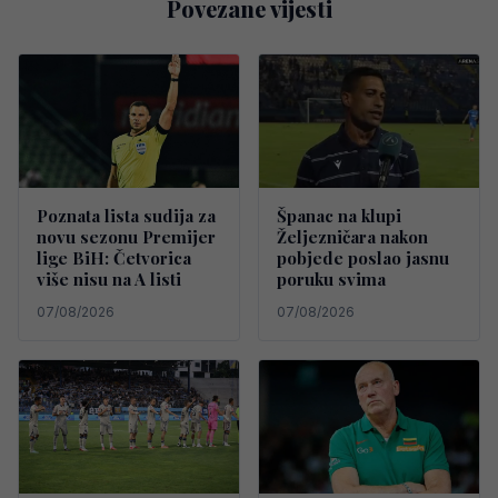
Povezane vijesti
Poznata lista sudija za
Španac na klupi
novu sezonu Premijer
Željezničara nakon
lige BiH: Četvorica
pobjede poslao jasnu
više nisu na A listi
poruku svima
07/08/2026
07/08/2026