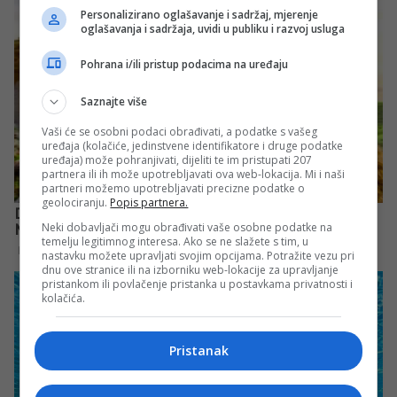
Personalizirano oglašavanje i sadržaj, mjerenje
oglašavanja i sadržaja, uvidi u publiku i razvoj usluga
Pohrana i/ili pristup podacima na uređaju
Saznajte više
Vaši će se osobni podaci obrađivati, a podatke s vašeg
uređaja (kolačiće, jedinstvene identifikatore i druge podatke
uređaja) može pohranjivati, dijeliti te im pristupati 207
partnera ili ih može upotrebljavati ova web-lokacija. Mi i naši
partneri možemo upotrebljavati precizne podatke o
geolociranju.
Popis partnera.
Neki dobavljači mogu obrađivati vaše osobne podatke na
temelju legitimnog interesa. Ako se ne slažete s tim, u
nastavku možete upravljati svojim opcijama. Potražite vezu pri
dnu ove stranice ili na izborniku web-lokacije za upravljanje
pristankom ili povlačenje pristanka u postavkama privatnosti i
kolačića.
Pristanak