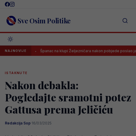
Skip
to
content
Sve Osim Politike
sti
Španac na klupi Željezničara nakon pobjede poslao jasnu poru
NAJNOVIJE
ISTAKNUTE
Nakon debakla:
Pogledajte sramotni potez
Gattusa prema Jeličiću
Redakcija Sop
·
16/03/2025