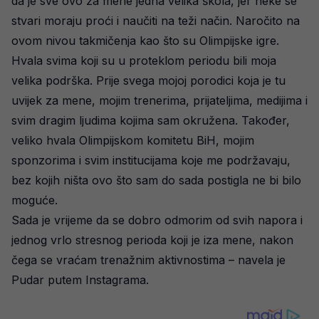
da je sve ovo za mene jedna velika škola, jer neke se
stvari moraju proći i naučiti na teži način. Naročito na
ovom nivou takmičenja kao što su Olimpijske igre.
Hvala svima koji su u proteklom periodu bili moja
velika podrška. Prije svega mojoj porodici koja je tu
uvijek za mene, mojim trenerima, prijateljima, medijima i
svim dragim ljudima kojima sam okružena. Također,
veliko hvala Olimpijskom komitetu BiH, mojim
sponzorima i svim institucijama koje me podržavaju,
bez kojih ništa ovo što sam do sada postigla ne bi bilo
moguće.
Sada je vrijeme da se dobro odmorim od svih napora i
jednog vrlo stresnog perioda koji je iza mene, nakon
čega se vraćam trenažnim aktivnostima – navela je
Pudar putem Instagrama.