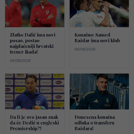
Zlatko Dalić ima novi
Konačno: Samed
posao, postao
Baždar ima novi klub
najplaćeniji hrvatski
06/08/2026
trener ikada!
06/08/2026
Da li je ovo jasan znak
Donesena konačna
da će Dedić u engleski
odluka o transferu
Premiership?!
Baždara!