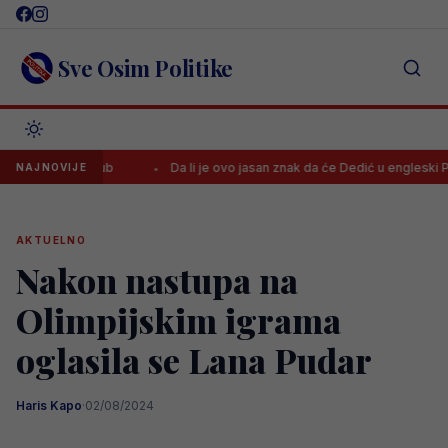
Skip
to
content
Sve Osim Politike
ma novi klub
Da li je ovo jasan znak da će Dedić u engleski Premier
NAJNOVIJE
AKTUELNO
Nakon nastupa na
Olimpijskim igrama
oglasila se Lana Pudar
Haris Kapo
·
02/08/2024