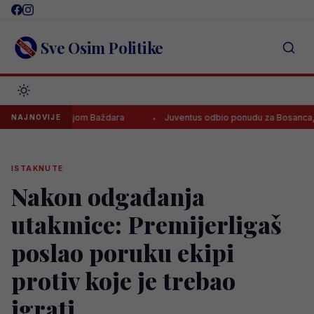
Skip
to
content
Sve Osim Politike
diti prodajom Baždara
Juventus odbio ponudu za Bosanca, imaju ja
NAJNOVIJE
ISTAKNUTE
Nakon odgađanja
utakmice: Premijerligaš
poslao poruku ekipi
protiv koje je trebao
igrati