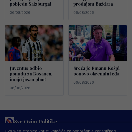
pobjedu Salzburga!
prodajom Baždara
06/08/2026
06/08/2026
Juventus odbio
Sreća je Emanu Košpi
ponudu za Bosanca,
ponovo okrenula leđa
imaju jasan plan!
06/08/2026
06/08/2026
Sve Osim Politike
PRAVILA PRIVATNOSTI
MARKETING
USLOVI KORIŠTENJA
Ova web stranica koristi kolačiće za poboljšanje korisničkog