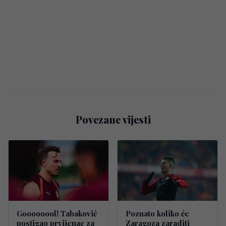
Povezane vijesti
Goooooool! Tabaković
Poznato koliko će
postigao prvijenac za
Zaragoza zaraditi