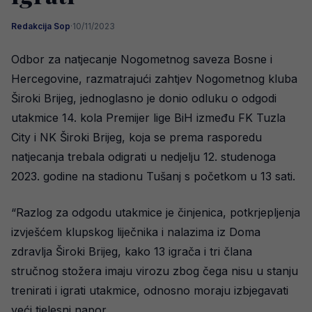
Redakcija Sop
·
10/11/2023
Odbor za natjecanje Nogometnog saveza Bosne i
Hercegovine, razmatrajući zahtjev Nogometnog kluba
Široki Brijeg, jednoglasno je donio odluku o odgodi
utakmice 14. kola Premijer lige BiH između FK Tuzla
City i NK Široki Brijeg, koja se prema rasporedu
natjecanja trebala odigrati u nedjelju 12. studenoga
2023. godine na stadionu Tušanj s početkom u 13 sati.
“Razlog za odgodu utakmice je činjenica, potkrjepljenja
izvješćem klupskog liječnika i nalazima iz Doma
zdravlja Široki Brijeg, kako 13 igrača i tri člana
stručnog stožera imaju virozu zbog čega nisu u stanju
trenirati i igrati utakmice, odnosno moraju izbjegavati
veći tjelesni napor.