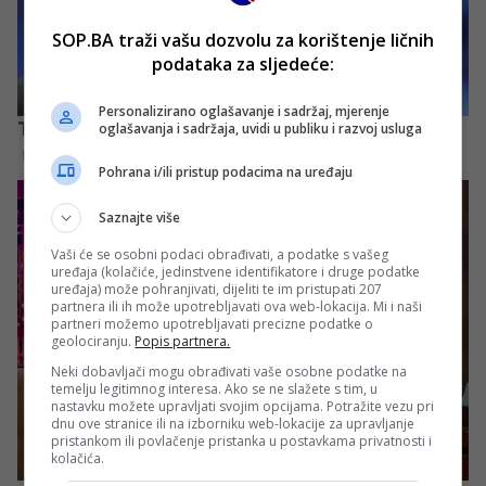
SOP.BA traži vašu dozvolu za korištenje ličnih
podataka za sljedeće:
Personalizirano oglašavanje i sadržaj, mjerenje
oglašavanja i sadržaja, uvidi u publiku i razvoj usluga
Pohrana i/ili pristup podacima na uređaju
Saznajte više
Vaši će se osobni podaci obrađivati, a podatke s vašeg
uređaja (kolačiće, jedinstvene identifikatore i druge podatke
uređaja) može pohranjivati, dijeliti te im pristupati 207
partnera ili ih može upotrebljavati ova web-lokacija. Mi i naši
partneri možemo upotrebljavati precizne podatke o
geolociranju.
Popis partnera.
Neki dobavljači mogu obrađivati vaše osobne podatke na
temelju legitimnog interesa. Ako se ne slažete s tim, u
nastavku možete upravljati svojim opcijama. Potražite vezu pri
dnu ove stranice ili na izborniku web-lokacije za upravljanje
pristankom ili povlačenje pristanka u postavkama privatnosti i
kolačića.