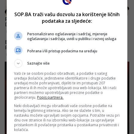
SOP.BA traži vašu dozvolu za korištenje ličnih
podataka za sljedeće:
Personalizirano oglašavanje i sadržaj, mjerenje
oglašavanja i sadržaja, uvidi u publiku i razvoj usluga
Pohrana i/ili pristup podacima na uređaju
Saznajte više
Vaši će se osobni podaci obrađivati, a podatke s vašeg
uređaja (kolačiće, jedinstvene identifikatore i druge podatke
uređaja) može pohranjivati, dijeliti te im pristupati 207
partnera ili ih može upotrebljavati ova web-lokacija. Mi i naši
partneri možemo upotrebljavati precizne podatke o
geolociranju.
Popis partnera.
Neki dobavljači mogu obrađivati vaše osobne podatke na
temelju legitimnog interesa. Ako se ne slažete s tim, u
nastavku možete upravljati svojim opcijama. Potražite vezu pri
dnu ove stranice ili na izborniku web-lokacije za upravljanje
pristankom ili povlačenje pristanka u postavkama privatnosti i
kolačića.