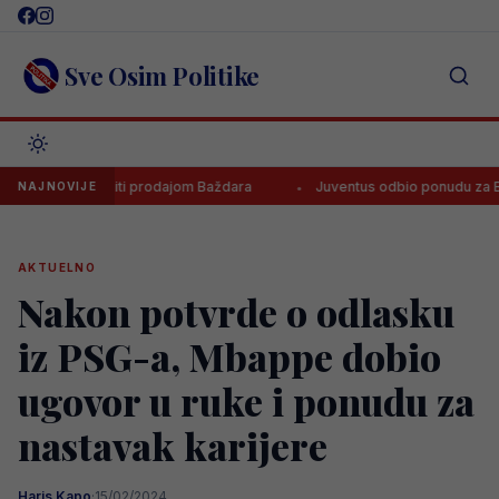
Skip
to
content
Sve Osim Politike
oza zaraditi prodajom Baždara
Juventus odbio ponudu za Bosanca, 
NAJNOVIJE
AKTUELNO
Nakon potvrde o odlasku
iz PSG-a, Mbappe dobio
ugovor u ruke i ponudu za
nastavak karijere
Haris Kapo
·
15/02/2024