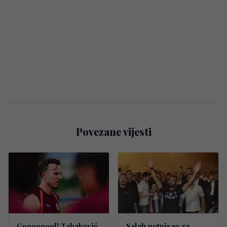
Povezane vijesti
Goooooool! Tabaković
Salah potpisao za